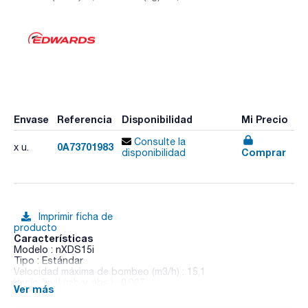
Envase
Referencia
Disponibilidad
Mi Precio
Consulte la
0A73701983
x u.
Comprar
disponibilidad
Imprimir ficha de
producto
Características
Modelo : nXDS15i
Tipo : Estándar
Velocidad máxima de bombeo (m3/h) : 15,1
Vacío final (mbar abs.) : 0,007
Ver más
Vacío final con gas ballast (mbar) : 0,04
Peso (kg) : 25,2