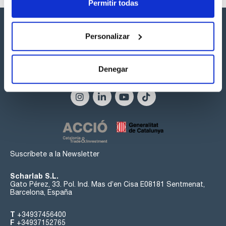
Permitir todas
Aplicaciones:
- Concentración centrífuga
- Aparatos de destilación y extracción
Personalizar
- Microscopios electrónicos
- Liofilizadores
- Campanas de humos y cajas de guantes
- Recuperación y recirculación de gases
Denegar
- Secadores de gel
Síguenos:
- Espectrómetros de masas
- Analizadores de tamaño de partículas
- Evaporación rotativa
- Centrífugas de ultra alta velocidad
- Filtración
- Hornos de vacío
Suscríbete a la Newsletter
Scharlab S.L.
Gato Pérez, 33. Pol. Ind. Mas d’en Cisa E08181 Sentmenat,
Barcelona, España
T
+34937456400
F
+34937152765