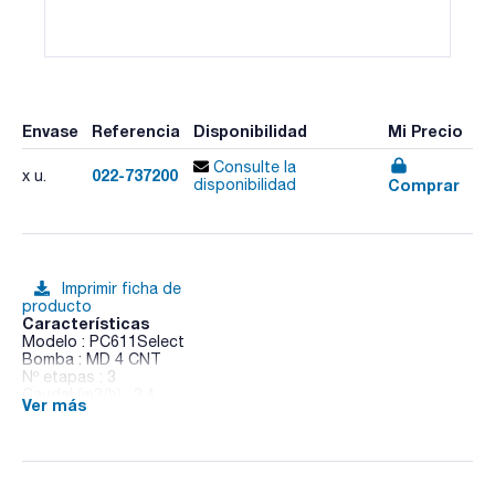
Envase
Referencia
Disponibilidad
Mi Precio
Consulte la
022-737200
x u.
Comprar
disponibilidad
Imprimir ficha de
producto
Características
Modelo : PC611Select
Bomba : MD 4 CNT
Nº etapas : 3
Caudal (m3/h) : 3,4
Ver más
Vacío final (mbar abs.) : 1,5
Dimensiones An x Al x Pr (mm) : 435x457x243
Peso (kg) : 20,6
Pack (u.) : 1