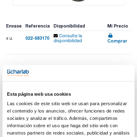
Envase
Referencia
Disponibilidad
Mi Precio
Consulte la
022-683170
x u.
Comprar
disponibilidad
Imprimir ficha de
producto
Características
Descripción : Vacuómetro DCP 3000 con VSK 3000
Pack (u.) : 1
Esta página web usa cookies
El DVR 2pro es un vacuómetro versátil, completamente
Ver más
electrónico, con un campo de medición desde presión
Las cookies de este sitio web se usan para personalizar
atmosférica hasta 1 mbar. El DVR 2pro todas las partes en
el contenido y los anuncios, ofrecer funciones de redes
contacto con el medio están hechas de un material
resistente a las sustancias químicas lo que permite su uso
sociales y analizar el tráfico. Además, compartimos
en el laboratorio. Una de las principales mejoras es la fuente
información sobre el uso que haga del sitio web con
de alimentación con una pila alcalina normal de 9 V. El nuevo
Documentación técnica
compartimento en la parte posterior del medidor permite el
nuestros partners de redes sociales, publicidad y análisis