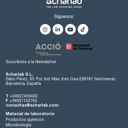
Datos técnicos:
- Rango: 1080 a 0,1mbar
- Precisión <±1mbar
- Alimentación: 100 a 230V/50 a 60Hz
Síguenos:
- Dimensiones AnxAlxPr (mm): 144x114x124
- Peso: 0,44kg unidad principal, 0,18kg sensor
Suscríbete a la Newsletter
Scharlab S.L.
Gato Pérez, 33. Pol. Ind. Mas d’en Cisa E08181 Sentmenat,
Barcelona, España
T
+34937456400
F
+34937152765
consultas@scharlab.com
Material de laboratorio
Productos químicos
Microbiología