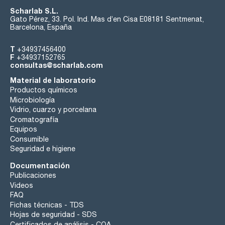
Scharlab S.L.
Gato Pérez, 33. Pol. Ind. Mas d’en Cisa E08181 Sentmenat,
Barcelona, España
T
+34937456400
F
+34937152765
consultas@scharlab.com
Material de laboratorio
Productos químicos
Microbiología
Vidrio, cuarzo y porcelana
Cromatografía
Equipos
Consumible
Seguridad e higiene
Documentación
Publicaciones
Videos
FAQ
Fichas técnicas - TDS
Hojas de seguridad - SDS
Certificados de análisis - COA