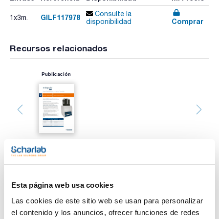
Consulte la
GILF117978
1x3m.
Comprar
disponibilidad
Recursos relacionados
Publicación
Imprimir ficha de
Esta página web usa cookies
producto
Características
Las cookies de este sitio web se usan para personalizar
Material : Silicona
el contenido y los anuncios, ofrecer funciones de redes
Diámetro interno (mm) : 6