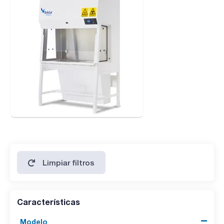
- Alto rendimiento
- Diseño ergonómico
- Fácil de usar
- Fácil de limpiar
- Fácil de descontaminar
- Bajo mantenimiento
- Instalación sencilla
- Cumplimiento de los más altos estándares
- Control de seguridad por microprocesador
- Cumplimiento de las GMP y PIC
- Funciones de seguridad
Limpiar filtros
Características
Modelo