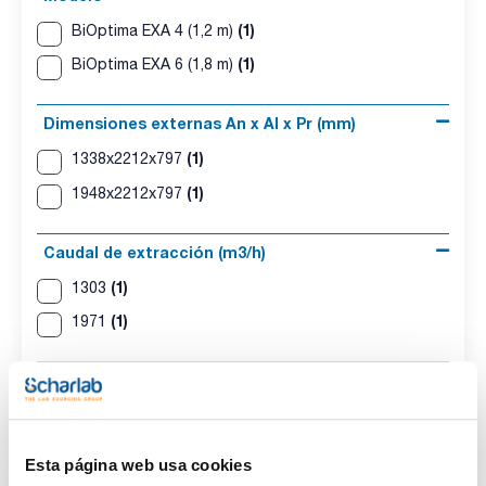
(1)
BiOptima EXA 4 (1,2 m)
(1)
BiOptima EXA 6 (1,8 m)
Dimensiones externas An x Al x Pr (mm)
(1)
1338x2212x797
(1)
1948x2212x797
Caudal de extracción (m3/h)
(1)
1303
(1)
1971
Velocidad de entrada de aire (m/s)
(2)
0,6
Esta página web usa cookies
Peso (Kg)