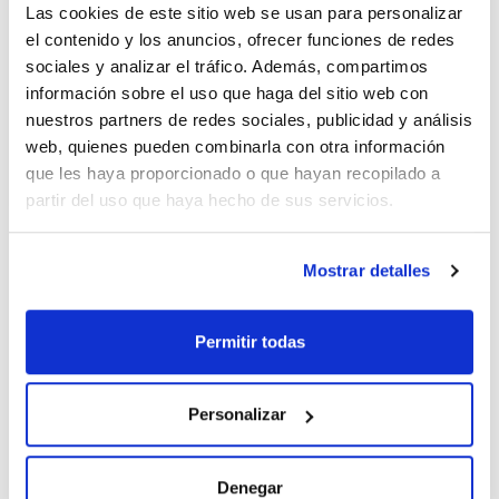
Las cookies de este sitio web se usan para personalizar
(1)
285
el contenido y los anuncios, ofrecer funciones de redes
(1)
380
sociales y analizar el tráfico. Además, compartimos
información sobre el uso que haga del sitio web con
nuestros partners de redes sociales, publicidad y análisis
Pack (u.)
web, quienes pueden combinarla con otra información
(2)
1
que les haya proporcionado o que hayan recopilado a
partir del uso que haya hecho de sus servicios.
Mostrar detalles
Permitir todas
Modelo
Dimensiones
Caudal de
externas An x Al
extracción
BiOptima EXA 4
x Pr (mm)
(m3/h)
(1,2 m)
Personalizar
1338x2212x797
1303
Velocidad de
Peso (Kg)
Pack (u.)
entrada de aire
Denegar
285
1