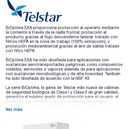
BiOptima EXA proporciona protección al operario mediante
la corriente a través de la rejilla frontal; protección al
producto gracias al flujo descendente laminar tratado con
filtros HEPA en la zona de trabajo (100% extracción); y
protección medioambiental gracias al aire de salida tratado
con filtro HEPA.
BiOptima EXA ha sido diseñada para aplicaciones con
sustancias aerotransportadas peligrosas como compuestos
volátiles, aerosoles o vapores además de para aplicaciones
con sustancias microbiológicas y de alta toxicidad. También
ha sido diseñada de acuerdo con la NSF 49.
La serie BiOptima, la gama de Telstar más nueva de cabinas
de seguridad biológica de Clase I y Clase II de gran calidad,
garantiza el máximo grado de protección para el usuario, el
producto y el entorno, y reduce al mínimo los riesgos
inherentes a la manipulación de agentes asignados a los
Ver más
niveles de bioseguridad 1,2 y 3.
- Bajo consumo de energía
- Bajo nivel de ruido
- Calidad superior