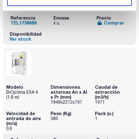
(m/s)
0,6
Referencia
Envase
Precio
TEL1738689
Comprar
x u.
Disponibilidad
Ver stock
Modelo
Dimensiones
Caudal de
externas An x Al
extracción
BiOptima EXA 6
x Pr (mm)
(m3/h)
(1,8 m)
1948x2212x797
1971
Velocidad de
Peso (Kg)
Pack (u.)
entrada de aire
380
1
(m/s)
0,6