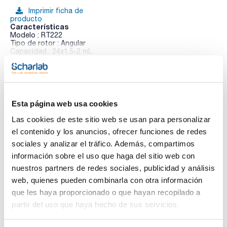
Imprimir ficha de
producto
Características
Modelo : RT222
Tipo de rotor : Angular
Capacidad : 24x1,5-2 mL
Velocidad (rpm) : 18100
Ver más
Radio (mm) : 82
Factor xg : 30034
Pack (u.) : 1
La microcentrífuga refrigerada Biocen 22 R destaca por
Esta página web usa cookies
alcanzar hasta 31865 xg, siendo una herramienta
Documentación técnica
indispensable en los laboratorios más exigentes, puede
Las cookies de este sitio web se usan para personalizar
procesar hasta 24 microtubos de 1,5-2 ml, 32 de 0,2ml y 8 de
15ml cónicos. Orto Alresa ha incorporado en la centrífuga
el contenido y los anuncios, ofrecer funciones de redes
TDS / Ficha técnica
COA
Biocen 22 R, una serie de ventajas que permite un análisis
sociales y analizar el tráfico. Además, compartimos
seguro, sin interacción de la centrífuga en el proceso, como
Regístrate para
Regístrate para
son: sistema de refrigeración que mantiene las muestras a
información sobre el uso que haga del sitio web con
descargas
descargas
4ºC a la máxima velocidad, independientemente del rotor,
SDS/ Hoja de seguridad
nuestros partners de redes sociales, publicidad y análisis
cámara de acero inoxidable, rotores con tapas herméticas y
accesorios fácilmente esterilizables.
web, quienes pueden combinarla con otra información
Regístrate para
descargas
que les haya proporcionado o que hayan recopilado a
partir del uso que haya hecho de sus servicios.
Los productos marcados con esta imagen son