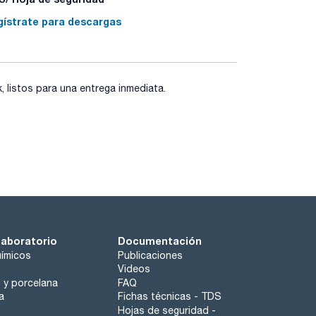
iempo indefinido.
ido, moderado y libre.
gístrate para descargas
ario el estado del equipo.
listos para una entrega inmediata.
laboratorio
Documentación
ímicos
Publicaciones
Videos
o y porcelana
FAQ
a
Fichas técnicas - TDS
Hojas de seguridad -