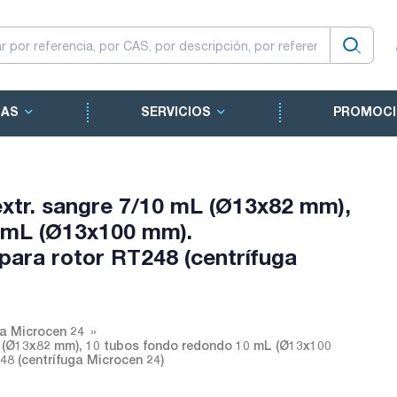
CAS
SERVICIOS
PROMOCI
xtr. sangre 7/10 mL (Ø13x82 mm),
 mL (Ø13x100 mm).
ra rotor RT248 (centrífuga
ga Microcen 24
L (Ø13x82 mm), 10 tubos fondo redondo 10 mL (Ø13x100
8 (centrífuga Microcen 24)