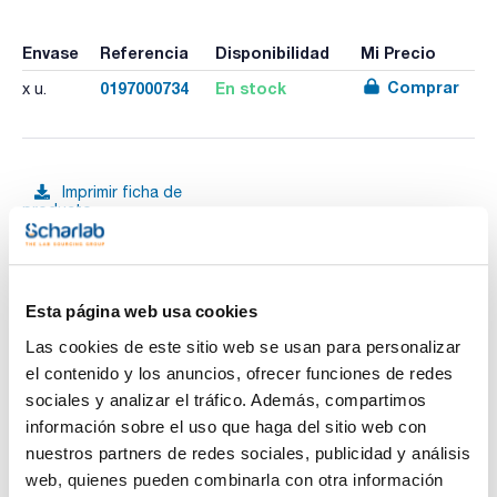
Envase
Referencia
Disponibilidad
Mi Precio
Comprar
0197000734
En stock
x u.
Imprimir ficha de
producto
Características
Descripción : Reductor
Volumen máximo: 4 adaptadores (ml) : 200
Capacidad tubos por adaptador : 1 de 50
Diámetro x Longitud (mm) : 34x100
Ver más
Esta página web usa cookies
Velocidad máxima (rpm) : 5000
RCF máxima xg : 4137
Las cookies de este sitio web se usan para personalizar
Pack (u.) : 2
el contenido y los anuncios, ofrecer funciones de redes
- Mueble exterior fabricado en aleación de Dur-Al.
sociales y analizar el tráfico. Además, compartimos
- Cubeta interior y contratapa en acero inox.
Documentación técnica
- Cámara de seguridad de acero, entre la cubeta interior y el
información sobre el uso que haga del sitio web con
mueble.
nuestros partners de redes sociales, publicidad y análisis
- Circuito electrónico digital gobernado por microprocesador
TDS / Ficha técnica
COA
para el control de todos los parámetros de funcionamiento:
web, quienes pueden combinarla con otra información
velocidad, aceleración, freno, RCF, temperatura, tiempo,