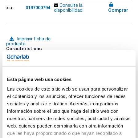
Consulte la
0197000794
x u.
Comprar
disponibilidad
Imprimir ficha de
producto
Características
Descripción : Adaptador
Volumen máximo: 4 adaptadores (ml) : 100
Capacidad tubos por adaptador : 1 de 25ml
Diámetro x Longitud (mm) : 24x100
Ver más
Velocidad máxima (rpm) : 4200
RCF máxima xg : 2901
Esta página web usa cookies
Pack (u.) : 2
Las cookies de este sitio web se usan para personalizar
- Mueble exterior fabricado en aleación de Dur-Al.
el contenido y los anuncios, ofrecer funciones de redes
- Cubeta interior y contratapa en acero inox.
Documentación técnica
- Cámara de seguridad de acero, entre la cubeta interior y el
sociales y analizar el tráfico. Además, compartimos
mueble.
información sobre el uso que haga del sitio web con
- Circuito electrónico digital gobernado por microprocesador
TDS / Ficha técnica
COA
para el control de todos los parámetros de funcionamiento:
nuestros partners de redes sociales, publicidad y análisis
velocidad, aceleración, freno, RCF, temperatura, tiempo,
Regístrate para
Regístrate para
web, quienes pueden combinarla con otra información
almacén para 10 programas diferentes, identificación de
descargas
descargas
cabezal y alarmas de funcionamiento.
que les haya proporcionado o que hayan recopilado a
SDS/ Hoja de seguridad
- Motor de inducción libre de mantenimiento.