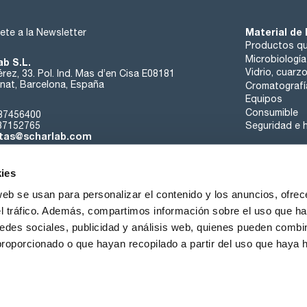
Material de 
ete a la Newsletter
Productos qu
Microbiología
ab S.L.
Vidrio, cuarz
rez, 33. Pol. Ind. Mas d’en Cisa E08181
at, Barcelona, España
Cromatografí
Equipos
Consumible
37456400
37152765
Seguridad e h
tas@scharlab.com
ies
web se usan para personalizar el contenido y los anuncios, ofrec
el tráfico. Además, compartimos información sobre el uso que ha
edes sociales, publicidad y análisis web, quienes pueden combin
nosotros
Eventos
Contacta
Noticias
Trabaja con nos
proporcionado o que hayan recopilado a partir del uso que haya
iciones de venta
Política de cookies
Política de privacidad