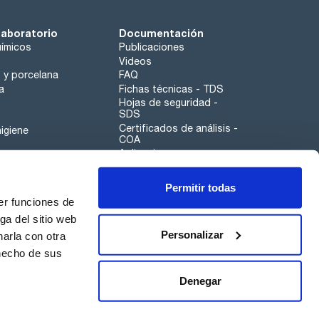
laboratorio
Documentación
ímicos
Publicaciones
Videos
o y porcelana
FAQ
a
Fichas técnicas - TDS
Hojas de seguridad -
SDS
Certificados de análisis -
igiene
COA
Aplicaciones
Tabla Periódica
Permitir todas
Scharlau leathergoods
er funciones de
Canal de denuncias
ga del sitio web
Personalizar
arla con otra
otros
 hecho de sus
Calidad
Sostenibilidad
Denegar