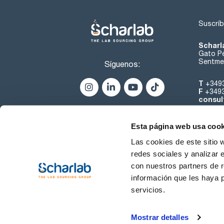
Suscríb
Scharl
Gato Pé
Sentmen
Síguenos:
T
+349
F
+349
consul
Esta página web usa cook
Las cookies de este sitio 
redes sociales y analizar 
con nuestros partners de r
Sobre 
información que les haya 
servicios.
Condiciones de uso
Cond
Mostrar detalles