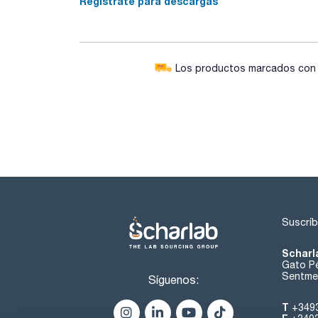
Regístrate para descargas
Los productos marcados con e
Suscríb
Scharl
Gato Pé
Sentmen
Síguenos:
T
+349