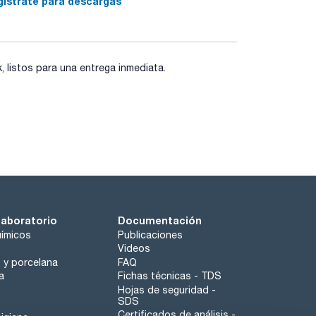
gístrate para descargas
 intervención del usuario.
ante contraseña.
clo de trabajo.
eso de velocidad.
listos para una entrega inmediata.
).
in necesidad de herramientas (REI System).
ra.
ifuagción.
ura regulable.
) en pasos de 1°C.
laboratorio
Documentación
ímicos
Publicaciones
Videos
o y porcelana
FAQ
a
Fichas técnicas - TDS
Hojas de seguridad -
SDS
Certificados de análisis -