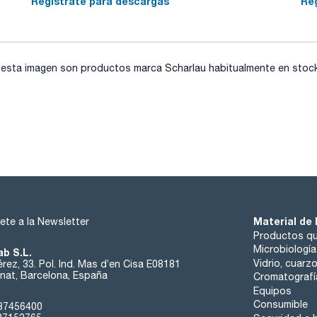
Regístrate para descargas
Re
- Linked program: enlaza hasta 8 programas consecutivos sin
- 100 memorias programables con protección de datos medi
- Nivel de ruido: inferior a 60 dB.
- Posibilidad de bloquear o cambiar la velocidad durante el ci
- Reconocimiento automático del rotor. Protección ante exc
- Sistema de desequilibrio con parada automática.
sta imagen son productos marca Scharlau habitualmente en stock, 
- Cámara de centrifugación de acero inoxidable (fácil limpieza
- Rotores y reductores autoclavables, de fácil instalación s
Digicen 22
- Ventilación forzada que reduce el incremento de temperatu
Digicen 22 R con sistema de refrigeración
- Mantiene la refrigeracio´n tras finalizar el proceso de centr
- Programa de pre-enfriamiento con rotor girando y temperat
- Garantiza 4°C a máximas R.P.M.
- Regulación de la temperatura de -20°C (-4°F) a 40°C (104°F
- Sensor de temperatura en el interior de la cámara.
- Gas R 449A HFO (libre de CFC).
Material de 
ete a la Newsletter
Productos qu
Microbiología
ab S.L.
Vidrio, cuarz
rez, 33. Pol. Ind. Mas d’en Cisa E08181
at, Barcelona, España
Cromatografí
Equipos
Consumible
37456400