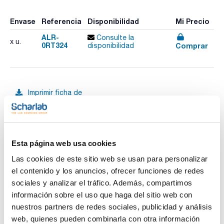
Envase
Referencia
Disponibilidad
Mi Precio
ALR-
Consulte la
x u.
0RT324
Comprar
disponibilidad
Imprimir ficha de
producto
Características
Modelo : Angular 35º
Capacidad : 32 x 15 mL
Velocidad (rpm) : 4200
Radio (mm) : 149
Esta página web usa cookies
Ver más
Factor xg : 2938
Temperatura mínima a velocidad máxima (ºC) : -5
Las cookies de este sitio web se usan para personalizar
Pack (u.) : 1
el contenido y los anuncios, ofrecer funciones de redes
Las centrifugas Digicen 22 destacan por su versatilidad
sociales y analizar el tráfico. Además, compartimos
dentro de las centrífugas universales.
Documentación técnica
información sobre el uso que haga del sitio web con
Todos sus rotores están provistos con el sistema REI (Rotor
Easy to Install), que permite instalarlos en el rotor de forma
nuestros partners de redes sociales, publicidad y análisis
segura sin necesidad de herramientas, y desbloqueralos con
TDS / Ficha técnica
COA
web, quienes pueden combinarla con otra información
solo retirarlos de su posición. Las centrifugas están