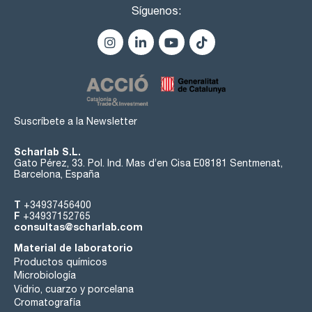
- Ventilación forzada que reduce el incremento de
Síguenos:
temperatura.
Digicen 22 R con sistema de refrigeración
- Mantiene la refrigeracio´n tras finalizar el proceso de
centrifuagción.
- Programa de pre-enfriamiento con rotor girando y
temperatura regulable.
- Garantiza 4°C a máximas R.P.M.
- Regulación de la temperatura de -20°C (-4°F) a 40°C (104°F)
en pasos de 1°C.
- Sensor de temperatura en el interior de la cámara.
Suscríbete a la Newsletter
- Gas R 449A HFO (libre de CFC).
Scharlab S.L.
Gato Pérez, 33. Pol. Ind. Mas d’en Cisa E08181 Sentmenat,
Barcelona, España
T
+34937456400
F
+34937152765
consultas@scharlab.com
Material de laboratorio
Productos químicos
Microbiología
Vidrio, cuarzo y porcelana
Cromatografía