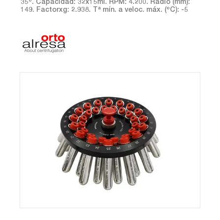
35º. Capacidad: 32x15ml. RPM: 4.200. Radio (mm):
149. Factorxg: 2.938. Tª mín. a veloc. máx. (ºC): -5