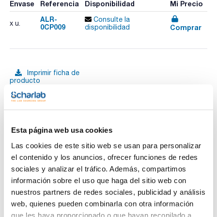
Envase
Referencia
Disponibilidad
Mi Precio
ALR-
Consulte la
x u.
0CP009
Comprar
disponibilidad
Imprimir ficha de
producto
Características
Dimensiones An x Al x Pr (mm) : 750x350x730
Peso (kg) : 70
Para modelo : Consul 22 R, Digtor 22 R, Dilitcen 22 R. Para
ocultar bajo mesa
Ver más
Pack (u.) : 1
Esta página web usa cookies
Dilitcen 22 R es una centrífuga de sobremesa de gran
Las cookies de este sitio web se usan para personalizar
capacidad y de diseño ergonómico. La pantalla TFT táctil
permite controlar los parámetros de funcionamiento, la
el contenido y los anuncios, ofrecer funciones de redes
exportación de datos y la programación en diferido. Indica
sociales y analizar el tráfico. Además, compartimos
Documentación técnica
los valores de R.P.M. y F.C.R., tiempo, aceleración/frenado
(PCBS) y sistema de localización de desequilibrio (ULS).
información sobre el uso que haga del sitio web con
Centrífuga de fácil funcionamiento: controlada por
TDS / Ficha técnica
COA
nuestros partners de redes sociales, publicidad y análisis
microprocesador, conectividad, con reconocimiento
automático del rotor, protección ante exceso de velocidad,
web, quienes pueden combinarla con otra información
Regístrate para
Regístrate para
pulsadores de marcha, paro, apertura de tapa y ciclo corto
descargas
descargas
que les haya proporcionado o que hayan recopilado a