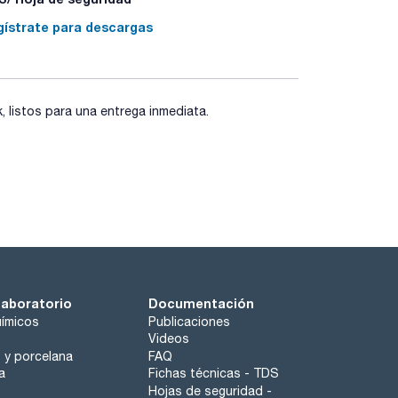
seleccionada.
ara 4 botellas de 1.000 mL, microplacas,
gístrate para descargas
de uso más frecuente.
listos para una entrega inmediata.
laboratorio
Documentación
ímicos
Publicaciones
Videos
o y porcelana
FAQ
a
Fichas técnicas - TDS
Hojas de seguridad -