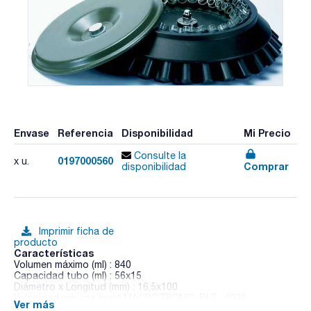
Envase
Referencia
Disponibilidad
Mi Precio
Consulte la
0197000560
x u.
Comprar
disponibilidad
Imprimir ficha de
producto
Características
Volumen máximo (ml) : 840
Capacidad tubo (ml) : 56x15
Diámetro x Longitud (mm) : 16,5x100
Velocidad máxima (rpm) MACROTRONIC-BLT : 4030
Ver más
RCF máxima xg MACROTRONIC-BLT : 3268