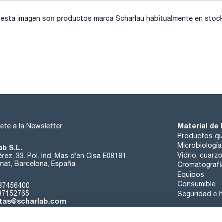
- Peso (kg): 0,7
- Consumo (W): 1 (DEN-1) / 0,1 (DEN-1B)
sta imagen son productos marca Scharlau habitualmente en stock, 
Material de 
ete a la Newsletter
Productos qu
Microbiología
ab S.L.
Vidrio, cuarz
rez, 33. Pol. Ind. Mas d’en Cisa E08181
at, Barcelona, España
Cromatografí
Equipos
Consumible
37456400
37152765
Seguridad e h
tas@scharlab.com