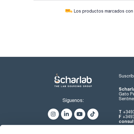
Los productos marcados con e
Suscríb
Scharl
Gato Pé
Sentmen
Síguenos:
T
+349
F
+349
consul