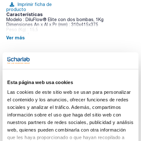
Imprimir ficha de
producto
Características
Modelo : DiluFlow® Elite con dos bombas, 1Kg
Dimensiones An x Al x Pr (mm) : 310x415x375
Peso (Kg) : 15,5
Pack (u.) : 1
Ver más
Nueva serie Diluflow® de diluidores gravimétricos de alta
tecnología. Diluyen automáticamente una muestra sólida con
la cantidad apropiada de diluyente.
Todos los protocolos de dilución y de dispensación están
disponibles.
Te puede interesar
- Perfil ultra bajo de sólo 30 cm. Perfecto para un flujo
laminar.
- Sistema GeckoGrip (patentado): sostiene la bolsa en todas
Esta página web usa cookies
las condiciones.
- Código de luz: indicador intuitivo del estado
Las cookies de este sitio web se usan para personalizar
- DripTray extraíble (patentado)
el contenido y los anuncios, ofrecer funciones de redes
- El más rápido del mundo: sólo 9 s para dispensar 225 ml
(tiempo de dilución para una muestra de 25 g diluido a 1/10
sociales y analizar el tráfico. Además, compartimos
con kit de refuerzo).
información sobre el uso que haga del sitio web con
- Funciones de dispensación y de pesaje en uno
- Bombas de calidad superior Watson Marlow®
nuestros partners de redes sociales, publicidad y análisis
- Bandeja de goteo extraíble (patentado)
web, quienes pueden combinarla con otra información
- BagOpen® magnética (Diseño patentado)
- Trazabilidad (impresora, Excel™ ...)
que les haya proporcionado o que hayan recopilado a
- Resolución de hasta 200 g: 0,01 g