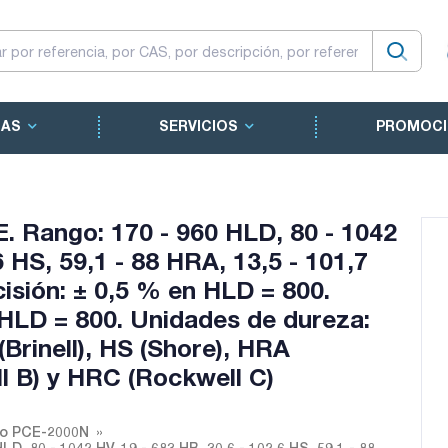
CAS
SERVICIOS
PROMOCI
 Rango: 170 - 960 HLD, 80 - 1042
6 HS, 59,1 - 88 HRA, 13,5 - 101,7
isión: ± 0,5 % en HLD = 800.
 HLD = 800. Unidades de dureza:
(Brinell), HS (Shore), HRA
l B) y HRC (Rockwell C)
ro PCE-2000N
, 80 - 1042 HV, 19 - 683 HB, 30,6 - 102,6 HS, 59,1 - 88