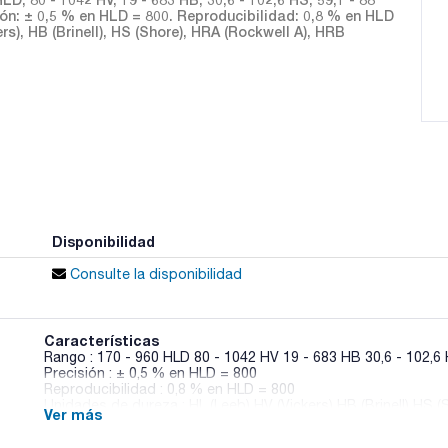
sión: ± 0,5 % en HLD = 800. Reproducibilidad: 0,8 % en HLD
rs), HB (Brinell), HS (Shore), HRA (Rockwell A), HRB
Disponibilidad
Consulte la disponibilidad
Características
Rango : 170 - 960 HLD 80 - 1042 HV 19 - 683 HB 30,6 - 102,6 
Precisión : ± 0,5 % en HLD = 800
Reproducibilidad : 0,8 % en HLD = 800
Unidades de dureza : HL (Leeb) HV (Vickers) HB (Brinell) HS 
Ver más
(Rockwell C)
Pack (u.) : 1