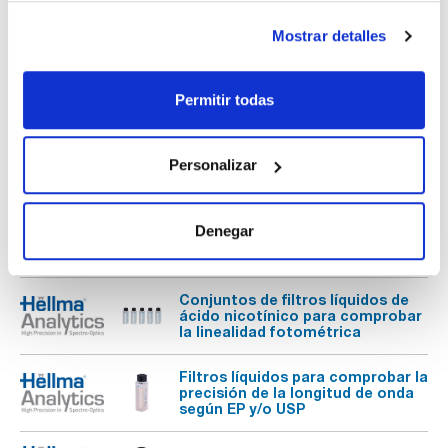
Mostrar detalles
Filtros líquidos de dicromato de
potasio para comprobar la
precisión fotométrica
Permitir todas
Juego de filtros líquidos de
dicromato de potasio para
comprobar la linealidad
fotométrica
Personalizar
Filtros líquidos de ácido
nicotínico (niacina) para
Denegar
comprobar la precisión
fotométrica
Conjuntos de filtros líquidos de
ácido nicotínico para comprobar
la linealidad fotométrica
Filtros líquidos para comprobar la
precisión de la longitud de onda
según EP y/o USP