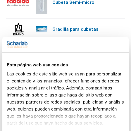
Cubeta Semi-micro
Gradilla para cubetas
Filtros de vidrio para comprobar
la precisión de la longitud de
onda
Esta página web usa cookies
Filtros de vidrio para comprobar
Las cookies de este sitio web se usan para personalizar
la precisión fotométrica
el contenido y los anuncios, ofrecer funciones de redes
sociales y analizar el tráfico. Además, compartimos
Marco vacío
información sobre el uso que haga del sitio web con
nuestros partners de redes sociales, publicidad y análisis
web, quienes pueden combinarla con otra información
Juegos de filtros de vidrio para
comprobar la precisión
que les haya proporcionado o que hayan recopilado a
fotométrica, la linealidad
partir del uso que haya hecho de sus servicios.
fotométrica y la precisión de la
longitud de onda