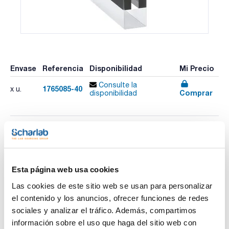
Envase
Referencia
Disponibilidad
Mi Precio
Consulte la
1765085-40
x u.
Comprar
disponibilidad
Imprimir ficha de
producto
Características
Tipo : 176.000-QS
Esta página web usa cookies
Paso de luz (mm) : 50
Altura del centro (mm) : 8,5
Las cookies de este sitio web se usan para personalizar
Dimensiones externas AlxAnxPr (mm) : 38,5 x 12,5 x 52,5
Ver más
el contenido y los anuncios, ofrecer funciones de redes
Abertura AlxAn (mm) : 11 x 4
Volumen (µL) : 2250
sociales y analizar el tráfico. Además, compartimos
Especificaciones : Semi-micro con tubos de entrada y salida
información sobre el uso que haga del sitio web con
Pack (u.) : 1