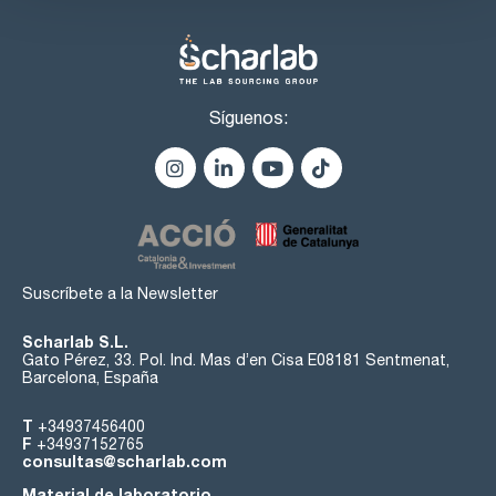
El uso de un vidrio óptico especial seleccionado confiere a
las cubetas de precisión de Hellma® una excelente
transmisión > 80 % para obtener resultados de medición
precisos.
Manejo seguro
Las cubetas de precisión de Hellma® tienen bordes
Síguenos:
biselados que permiten un manejo seguro y cómodo.
Además, se minimiza el riesgo de astillamiento.
Suscríbete a la Newsletter
Scharlab S.L.
Gato Pérez, 33. Pol. Ind. Mas d’en Cisa E08181 Sentmenat,
Barcelona, España
T
+34937456400
F
+34937152765
consultas@scharlab.com
Material de laboratorio