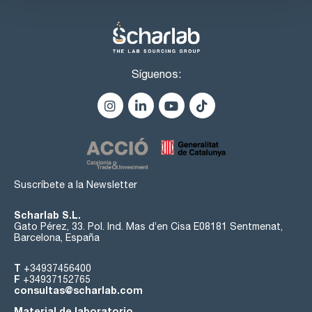
Excelente transmisión
El uso de un vidrio óptico especial seleccionado confiere a
las cubetas de precisión de Hellma® una excelente
transmisión > 80 % para obtener resultados de medición
precisos.
Síguenos:
Manejo seguro
Las cubetas de precisión de Hellma® tienen bordes
biselados que permiten un manejo seguro y cómodo.
Además, se minimiza el riesgo de astillamiento.
Suscríbete a la Newsletter
Scharlab S.L.
Gato Pérez, 33. Pol. Ind. Mas d’en Cisa E08181 Sentmenat,
Barcelona, España
T
+34937456400
F
+34937152765
consultas@scharlab.com
Material de laboratorio