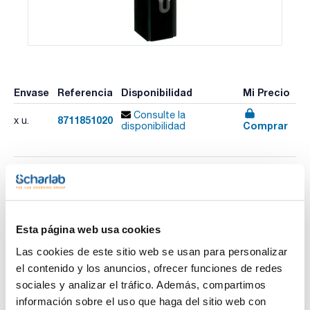
Envase
Referencia
Disponibilidad
Mi Precio
Consulte la
8711851020
x u.
Comprar
disponibilidad
Imprimir ficha de
producto
Características
Tipo : 178.711-OS
Esta página web usa cookies
Paso de luz (mm) : 10
Altura del centro (mm) : 8,5
Las cookies de este sitio web se usan para personalizar
Dimensiones externas AlxAnxPr (mm) : 35 x 12,5 x 12,5
Ver más
el contenido y los anuncios, ofrecer funciones de redes
Abertura AlxAn (mm) : Ø 2
Volumen (µL) : 30
sociales y analizar el tráfico. Además, compartimos
Especificaciones : Con conectores roscados M 6 x 1 y tubos
información sobre el uso que haga del sitio web con
FEP (diámetro externo 1,9 mm, diámetro interno 1,1 mm y 500