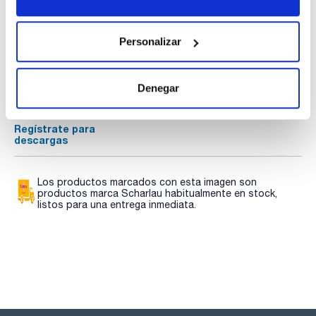
precisos.
Manejo seguro
Documentación técnica
Las cubetas de precisión de Hellma® tienen bordes
Personalizar
biselados que permiten un manejo seguro y cómodo.
TDS / Ficha técnica
COA
Además, se minimiza el riesgo de astillamiento.
Regístrate para
Regístrate para
Denegar
descargas
descargas
SDS/ Hoja de seguridad
Regístrate para
descargas
Los productos marcados con esta imagen son
productos marca Scharlau habitualmente en stock,
listos para una entrega inmediata.