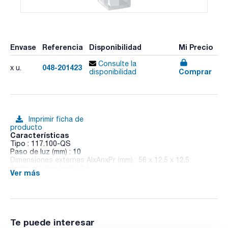
Envase
Referencia
Disponibilidad
Mi Precio
Consulte la
048-201423
x u.
Comprar
disponibilidad
Imprimir ficha de
producto
Características
Tipo : 117.100-QS
Paso de luz (mm) : 10
Dimensiones externas AlxAnxPr (mm) : 56 x 12,5 x 12,5
Ancho interno (mm) : 9,5
Ver más
Grosor base (mm) : 1,5
Volumen (µL) : 3500
Especificaciones : Con rosca ISO GL 14, tapón de rosca
(abierto) y junta de PTFE
Pack (u.) : 1
Te puede interesar
Cubetas macro y semi-micro para aplicaciones anaeróbicas