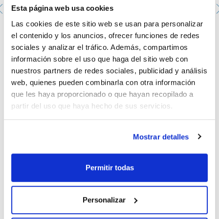
espectro completo; longitud de onda múltiple, donde se
Esta página web usa cookies
pueden medir simultáneamente hasta 4 longitudes de onda y
cinéticas, para monitorear el cambio en la absorbancia a lo
Las cookies de este sitio web se usan para personalizar
largo del tiempo.
el contenido y los anuncios, ofrecer funciones de redes
Espectrofotómetro XD 7000, 320-1100nm. LOVIBOND.
sociales y analizar el tráfico. Además, compartimos
644-713070
información sobre el uso que haga del sitio web con
Envase
: x u.
nuestros partners de redes sociales, publicidad y análisis
Disponibilidad
Ver stock
:
Mi precio
Comprar
:
web, quienes pueden combinarla con otra información
que les haya proporcionado o que hayan recopilado a
partir del uso que haya hecho de sus servicios.
Mostrar detalles
Documentación técnica
TDS / Ficha técnica
COA
Permitir todas
Regístrate para
Regístrate para
descargas
descargas
SDS/ Hoja de seguridad
Personalizar
Regístrate para