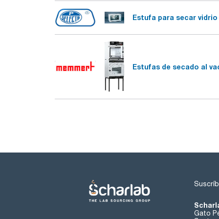
Estufa para secar vidrio
Estufas de secado al va
Suscríb
Scharl
Gato Pé