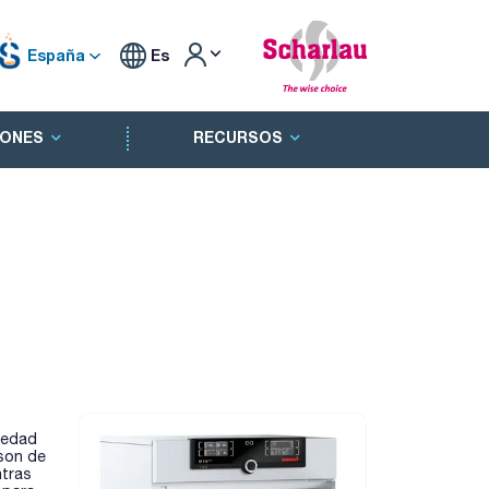
España
Es
ONES
RECURSOS
umedad
 son de
ntras