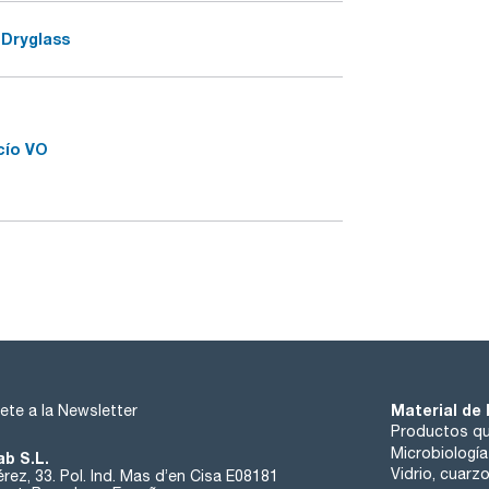
 Dryglass
cío VO
Material de 
ete a la Newsletter
Productos qu
Microbiología
ab S.L.
Vidrio, cuarz
rez, 33. Pol. Ind. Mas d’en Cisa E08181