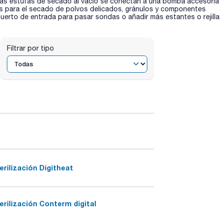
 Las estufas de secado al vacío se conectan a una bomba accesoria
les para el secado de polvos delicados, gránulos y componentes
uerto de entrada para pasar sondas o añadir más estantes o rejill
Filtrar por tipo
erilización Digitheat
erilización Conterm digital