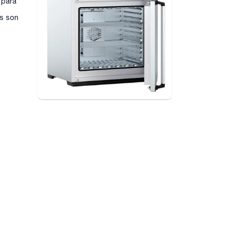
 para
as son