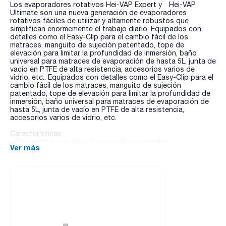
Los evaporadores rotativos Hei-VAP Expert y Hei-VAP
Ultimate son una nueva generación de evaporadores
rotativos fáciles de utilizar y altamente robustos que
simplifican enormemente el trabajo diario. Equipados con
detalles como el Easy-Clip para el cambio fácil de los
matraces, manguito de sujeción patentado, tope de
elevación para limitar la profundidad de inmersión, baño
universal para matraces de evaporación de hasta 5L, junta de
vacío en PTFE de alta resistencia, accesorios varios de
vidrio, etc.. Equipados con detalles como el Easy-Clip para el
cambio fácil de los matraces, manguito de sujeción
patentado, tope de elevación para limitar la profundidad de
inmersión, baño universal para matraces de evaporación de
hasta 5L, junta de vacío en PTFE de alta resistencia,
accesorios varios de vidrio, etc.
Características:
- Disponibles con elevador manual o con motor
Ver más
- Modelos con refrigerante XL con un 57% más de superficie
de condensación
- Protección IP 42 para las posibles salpicaduras de agua en
el panel y caja de control
- Dos mandos de funcionamiento independientes para el
ajuste de la de velocidad de rotación y de la temperatura de
calentamiento con sistema de anillo de luz LED para la
indicación de la actividad incluso a distancia. Indicador de
calor residual cuando supera los 50ºC. Función de bloqueo
para evitar ajustes involuntarios