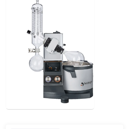
- Botón standby que detiene todas las funciones y levanta
el matraz de evaporación del baño de calefacción en los
modelos de elevación con motor
- Baño de acero inoxidable con asas ergonómicas y facilidad
para el vertido
- Fácil ajuste de la profundidad de inmersión hasta los 155
mm y un ángulo de inclinación para el matraz desde los 20º
hasta los 80º
- Funcionamiento sin grasa gracias a la innovadora
tecnología de sellado
- Tapón de ventilación con entrada de PTFE y sin esmerilado.
Opcionalmente disponible con válvula de reposición
- Extensión de cable opcional: el panel de operación se
puede desmontar para su uso fuera de las campanas de
extracción de humos
- Temporizador
- Visualización de la temperatura del vapor mediante sensor
opcional
- Programación de rampas
- Librería de solventes incorporada
- Mensajes de error en texto
- Interfaz multilingüe
- Actualizables a los modelos control
Especificaciones:
- Motor DC sin escobillas con control electrónico de
velocidad
- Capacidad calorífica: 1300 W