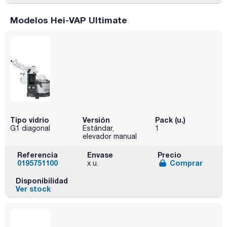
Modelos Hei-VAP Ultimate
Tipo vidrio
Versión
Pack (u.)
G1 diagonal
Estándar,
1
elevador manual
Referencia
Envase
Precio
0195751100
Comprar
x u.
Disponibilidad
Ver stock