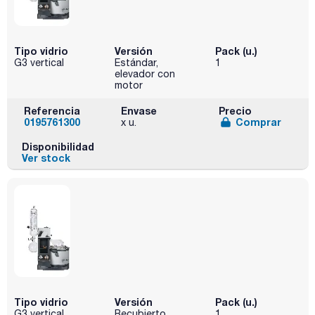
Tipo vidrio
Versión
Pack (u.)
G3 vertical
Estándar,
1
elevador con
motor
Referencia
Envase
Precio
0195761300
Comprar
x u.
Disponibilidad
Ver stock
Tipo vidrio
Versión
Pack (u.)
G3 vertical
Recubierto,
1