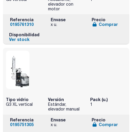
elevador con
motor
Referencia
Envase
Precio
0195761310
Comprar
x u.
Disponibilidad
Ver stock
Tipo vidrio
Versión
Pack (u.)
G3 XL vertical
Estándar,
1
elevador manual
Referencia
Envase
Precio
0195751305
Comprar
x u.