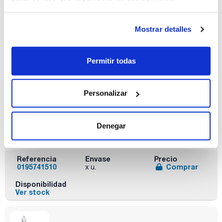
Disponibilidad
Ver stock
Mostrar detalles
Permitir todas
Personalizar
Tipo vidrio
Versión
Pack (u.)
G5 trampa de
Recubierto,
1
Denegar
condensación
elevador con
motor
Referencia
Envase
Precio
0195741510
Comprar
x u.
Disponibilidad
Ver stock