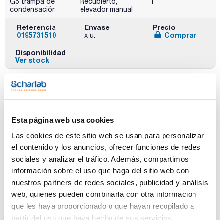
G5 trampa de
Recubierto,
1
condensación
elevador manual
Referencia
Envase
Precio
0195731510
Comprar
x u.
Disponibilidad
Ver stock
Esta página web usa cookies
Las cookies de este sitio web se usan para personalizar
el contenido y los anuncios, ofrecer funciones de redes
sociales y analizar el tráfico. Además, compartimos
Tipo vidrio
Versión
Pack (u.)
G5 trampa de
Estándar,
1
información sobre el uso que haga del sitio web con
condensación
elevador con
nuestros partners de redes sociales, publicidad y análisis
motor
web, quienes pueden combinarla con otra información
Referencia
Envase
Precio
que les haya proporcionado o que hayan recopilado a
0195741500
Comprar
x u.
partir del uso que haya hecho de sus servicios.