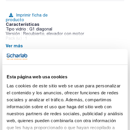
Imprimir ficha de
producto
Características
Tipo vidrio : G1 diagonal
Versión : Recubierto, elevador con motor
Pack (u.) : 1
Ver más
Los evaporadores rotativos Hei-VAP Expert y Hei-VAP
Ultimate son una nueva generación de evaporadores
rotativos fáciles de utilizar y altamente robustos que
simplifican enormemente el trabajo diario. Equipados con
detalles como el Easy-Clip para el cambio fácil de los
matraces, manguito de sujeción patentado, tope de
Te puede interesar
elevación para limitar la profundidad de inmersión, baño
Esta página web usa cookies
universal para matraces de evaporación de hasta 5L, junta de
vacío en PTFE de alta resistencia, accesorios varios de
Las cookies de este sitio web se usan para personalizar
vidrio, etc.. Equipados con detalles como el Easy-Clip para el
el contenido y los anuncios, ofrecer funciones de redes
cambio fácil de los matraces, manguito de sujeción
patentado, tope de elevación para limitar la profundidad de
sociales y analizar el tráfico. Además, compartimos
inmersión, baño universal para matraces de evaporación de
información sobre el uso que haga del sitio web con
hasta 5L, junta de vacío en PTFE de alta resistencia,
accesorios varios de vidrio, etc.
nuestros partners de redes sociales, publicidad y análisis
web, quienes pueden combinarla con otra información
Características:
- Disponibles con elevador manual o con motor
que les haya proporcionado o que hayan recopilado a