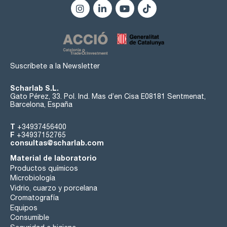
Modelos Hei-VAP Ultimate:
- Pantalla gráfica a color LCD de 7' para monitorear
simultáneamente los valores actuales y de ajuste
- Interfaces: USB, Micro SD y LAN/RS-232 (Lab 4.0 ready)
Suscríbete a la Newsletter
Scharlab S.L.
Gato Pérez, 33. Pol. Ind. Mas d’en Cisa E08181 Sentmenat,
Barcelona, España
T
+34937456400
F
+34937152765
consultas@scharlab.com
Material de laboratorio
Productos químicos
Microbiología
Vidrio, cuarzo y porcelana
Cromatografía
Equipos
Consumible