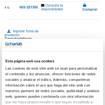
Consulte la
603-221350
x u.
Comprar
disponibilidad
Imprimir ficha de
producto
Características
Descripción : Gradilla de acero inoxidable BagRack® para 4
bolsas de 3500 mL
Pack (u.) : 1
Ver más
Las bolsas estériles para microbiología se usan para la
homogeneización y el análisis de cualquier muestra sólida
Esta página web usa cookies
especialmente adaptadas para las muestras alimentarias,
médicas, veterinarias y ambientales. Se recomiendan las
Las cookies de este sitio web se usan para personalizar
bolsas de filtro porque la filtración de la muestra se realiza
el contenido y los anuncios, ofrecer funciones de redes
durante la homogeneización, por lo tanto es instantánea y
Documentación técnica
estéril. Adaptado para todas las muestras, a partir de 1g
sociales y analizar el tráfico. Además, compartimos
hasta 400g. Adaptado para todos los homogeneizadores de
información sobre el uso que haga del sitio web con
laboratorio. Estériles y aprobados para el contacto con
TDS / Ficha técnica
COA
alimentos. Certificación ISO 9001-2000.
nuestros partners de redes sociales, publicidad y análisis
Regístrate para
Regístrate para
web, quienes pueden combinarla con otra información
descargas
descargas
que les haya proporcionado o que hayan recopilado a
SDS/ Hoja de seguridad