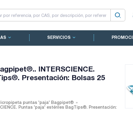
CAS
SERVICIOS
PROMOCI
 Bagpipet®.. INTERSCIENCE.
Tips®. Presentación: Bolsas 25
icropipeta puntas 'paja' Bagpipet®
CIENCE. Puntas 'paja' estériles BagTips®. Presentación: