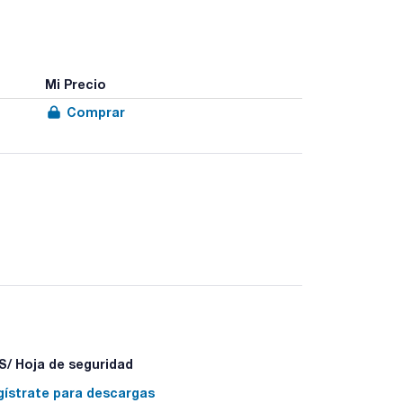
Mi Precio
Comprar
 uno u otro dosificaremos cantidades distintas de
tres micropipetas de volumen fijo.
/ Hoja de seguridad
gístrate para descargas