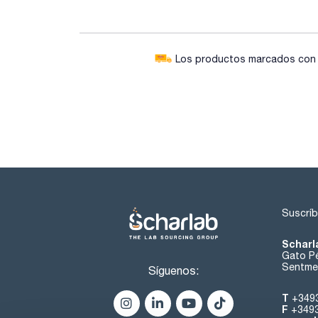
Los productos marcados con e
Suscríb
Scharl
Gato Pé
Sentmen
Síguenos:
T
+349
F
+349