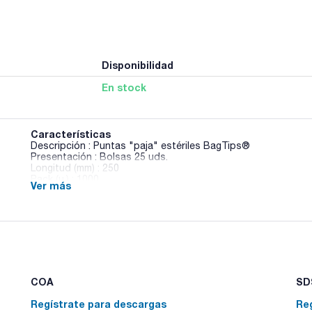
Disponibilidad
En stock
Características
Descripción : Puntas "paja" estériles BagTips®
Presentación : Bolsas 25 uds.
Longitud (mm) : 250
Pack (u.) : 1000
Ver más
Micropietas con tres botones de carga distintos. Utilizando
muestra: 100, 900 ó 1000µl. Una sola micropipeta equivale a 
COA
SDS
Regístrate para descargas
Re