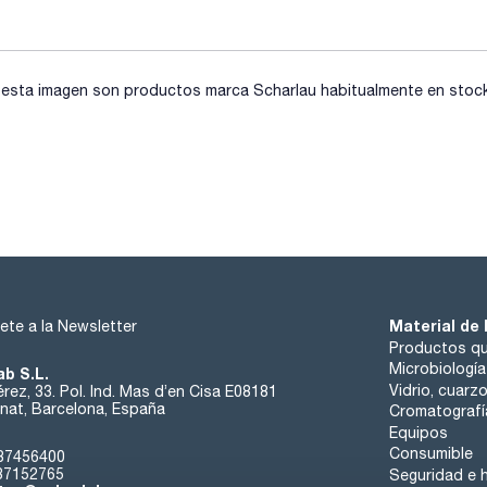
sta imagen son productos marca Scharlau habitualmente en stock, 
Material de 
ete a la Newsletter
Productos qu
Microbiología
ab S.L.
Vidrio, cuarz
rez, 33. Pol. Ind. Mas d’en Cisa E08181
at, Barcelona, España
Cromatografí
Equipos
Consumible
37456400
37152765
Seguridad e h