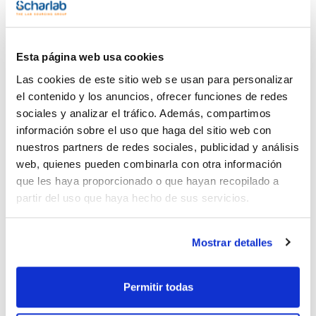
Vídeo
Publicación
Esta página web usa cookies
Las cookies de este sitio web se usan para personalizar
el contenido y los anuncios, ofrecer funciones de redes
sociales y analizar el tráfico. Además, compartimos
información sobre el uso que haga del sitio web con
nuestros partners de redes sociales, publicidad y análisis
Imprimir ficha de
web, quienes pueden combinarla con otra información
producto
Características
que les haya proporcionado o que hayan recopilado a
Modelo : IN260
partir del uso que haya hecho de sus servicios.
Convección : Natural
Volumen (l) : 256
Dimensiones internas An x Al x Pr (mm) : 640x800x500
Ver más
Dimensiones externas An x Al x Pr (mm) : 824x1183x684
Mostrar detalles
Equipamiento : 2 rejillas de acero inoxidable, electropulidas
Rango temperatura (ºC) : Mín. 5 sobre temperatura ambiente
hasta 80
Pack (u.) : 1
Permitir todas
Documentación técnica
El incubador I de Memmert se adapta a la perfección a todas
las aplicaciones de laboratorio con valores de temperatura