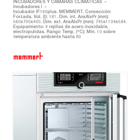
INCUBADORES Y CÁMARAS CLIMÁTICAS
Incubadores I
Incubador IF160plus. MEMMERT. Convección:
Forzada. Vol. (l): 161. Dim. int. AnxAlxPr (mm):
560x720x400. Dim. ext. AnxAlxPr (mm): 745x1104x584.
Equipamiento: 2 rejillas de acero inoxidable,
electropulidas. Rango Temp. (ºC): Mín. 10 sobre
temperatura ambiente hasta 80