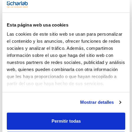
Vídeo
Vídeo
Publicación
Esta página web usa cookies
Las cookies de este sitio web se usan para personalizar
el contenido y los anuncios, ofrecer funciones de redes
sociales y analizar el tráfico. Además, compartimos
información sobre el uso que haga del sitio web con
nuestros partners de redes sociales, publicidad y análisis
Imprimir ficha de
web, quienes pueden combinarla con otra información
producto
que les haya proporcionado o que hayan recopilado a
Características
Modelo : IF160plus
partir del uso que haya hecho de sus servicios.
Convección : Forzada
Volumen (l) : 161
Dimensiones internas An x Al x Pr (mm) : 560x720x400
Ver más
Dimensiones externas An x Al x Pr (mm) : 745x1104x584
Mostrar detalles
Equipamiento : 2 rejillas de acero inoxidable, electropulidas
Rango temperatura (ºC) : Mín. 10 sobre temperatura ambiente
hasta 80
Pack (u.) : 1
Permitir todas
Documentación técnica
El incubador I de Memmert se adapta a la perfección a todas