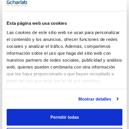
Vídeo
Vídeo
Publicación
Esta página web usa cookies
Las cookies de este sitio web se usan para personalizar
el contenido y los anuncios, ofrecer funciones de redes
sociales y analizar el tráfico. Además, compartimos
información sobre el uso que haga del sitio web con
nuestros partners de redes sociales, publicidad y análisis
Imprimir ficha de
web, quienes pueden combinarla con otra información
producto
Características
que les haya proporcionado o que hayan recopilado a
Modelo : IF260plus
partir del uso que haya hecho de sus servicios.
Convección : Forzada
Volumen (l) : 256
Dimensiones internas An x Al x Pr (mm) : 640x800x500
Ver más
Dimensiones externas An x Al x Pr (mm) : 824x1183x684
Mostrar detalles
Equipamiento : 2 rejillas de acero inoxidable, electropulidas
Rango temperatura (ºC) : Mín. 10 sobre temperatura ambiente
hasta 80
Pack (u.) : 1
Permitir todas
Documentación técnica
El incubador I de Memmert se adapta a la perfección a todas
las aplicaciones de laboratorio con valores de temperatura