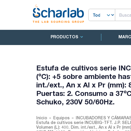
PRODUCTOS
MAR
Estufa de cultivos serie I
(ºC): +5 sobre ambiente has
int./ext., An x Al x Pr (mm):
Puertas: 2. Consumo a 37ºC 
Schuko, 230V 50/60Hz.
Inicio
Equipos
INCUBADORES Y CÁMARAS
Estufa de cultivos serie INCUBIG-TFT. J.P. SE
Volumen (L): 400. Dim. int./ext., An x Al x Pr (m