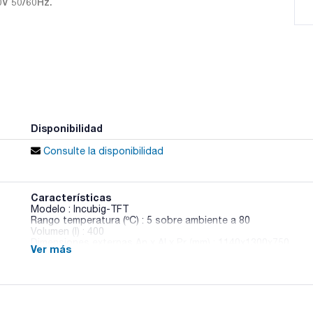
0V 50/60Hz.
Disponibilidad
Consulte la disponibilidad
Características
Modelo : Incubig-TFT
Rango temperatura (ºC) : 5 sobre ambiente a 80
Volumen (l) : 400
Dimensiones externas An x Al x Pr (mm) : 1140x1300x750
Ver más
Peso (Kg) : 160
Puerta : 2
Consumo a 37º (W) : 1100
Pack (u.) : 1
Estufas de cultivo de gran tamaño con convección natural.