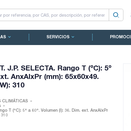
CAS
SERVICIOS
PROMOCI
 J.P. SELECTA. Rango T (ºC): 5º
 ext. AnxAlxPr (mm): 65x60x49.
W): 310
 CLIMÁTICAS
s
 T (ºC): 5º a 60º. Volumen (l): 36. Dim. ext. AnxAlxPr
 310