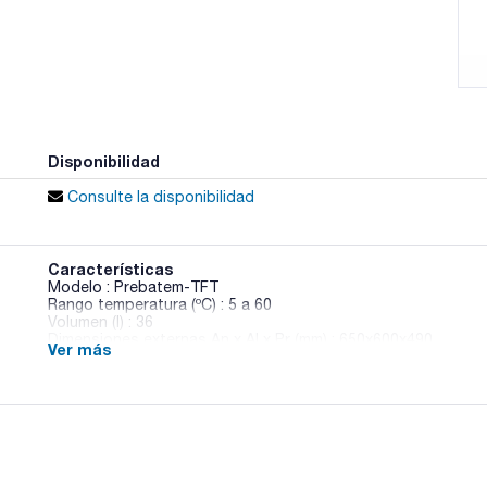
Disponibilidad
Consulte la disponibilidad
Características
Modelo : Prebatem-TFT
Rango temperatura (ºC) : 5 a 60
Volumen (l) : 36
Dimensiones externas An x Al x Pr (mm) : 650x600x490
Ver más
Peso (Kg) : 54
Puerta : 1
Consumo a 37º (W) : 310
Pack (u.) : 1
Estufas de precisión de baja temperatura con circulación por
Regulación de la temperatura por microprocesador con lectur