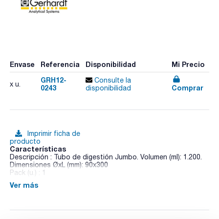
Envase
Referencia
Disponibilidad
Mi Precio
GRH12-
Consulte la
x u.
0243
Comprar
disponibilidad
Imprimir ficha de
producto
Características
Descripción : Tubo de digestión Jumbo. Volumen (ml): 1.200.
Dimensiones ØxL (mm): 90x300
Pack (u.) : 1
Ver más
El destilador VAPODEST® 200 es el destilador por arrastre
de vapor más inteligente. Semiautomático, con control
mediante PC integrado, con capacidad para trabajar de
acuerdo a la norma ISO 17025. Ejecución manual de dilución,
llenado de matraz colector y vaciado del tubo de muestra.