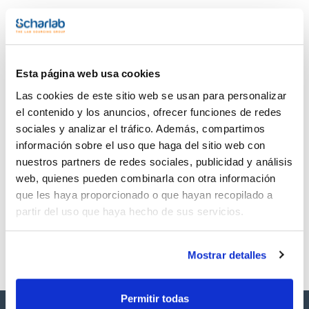
- Rapidez: 4 min para destilar.
Documentación técnica
- Rentabilidad: larga vida útil y costes operativos bajos.
- Seguridad: máxima protección de los usuarios y el entorno.
- Conformidad normativa: supera los requisitos de las
TDS / Ficha técnica
COA
normas internacionales, como EN/ISO, AOAC, EPA, ASTM,
GAFTA.
Regístrate para
Regístrate para
Esta página web usa cookies
descargas
descargas
Datos técnicos:
SDS/ Hoja de seguridad
Las cookies de este sitio web se usan para personalizar
- Potencia (W): 2.200
- Peso (Kg): 34
el contenido y los anuncios, ofrecer funciones de redes
Regístrate para
- Dimensiones AnxAlxPr (mm): 527x697x390
descargas
sociales y analizar el tráfico. Además, compartimos
Disponible versión resistente a los ácidos con bombas
información sobre el uso que haga del sitio web con
especiales para dosificar ácido fosfórico máx. 85% y ácido
nuestros partners de redes sociales, publicidad y análisis
clorhídrico máx. 5%, más ácidos a petición.
Los productos marcados con esta imagen son
productos marca Scharlau habitualmente en stock,
web, quienes pueden combinarla con otra información
listos para una entrega inmediata.
que les haya proporcionado o que hayan recopilado a
partir del uso que haya hecho de sus servicios.
Mostrar detalles
Permitir todas