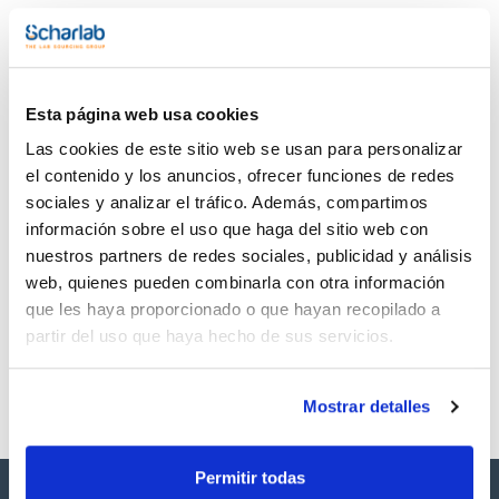
permite ahorrar mucho espacio.
Documentación técnica
- Eficiente: Homogeneidad gracias a la tecnología de
infrarrojos. Análisis en paralelo de hasta 4 muestras.
- Flexible: programas de calefacción automáticos y gradilla
TDS / Ficha técnica
COA
extraíble
Regístrate para
Regístrate para
Esta página web usa cookies
Datos técnicos:
descargas
descargas
- Hasta 99 programas con hasta 40 rampas de temperatura
SDS/ Hoja de seguridad
Las cookies de este sitio web se usan para personalizar
cada uno
- Dimensiones AnxAlxPr (mm): 636x1200x510
Regístrate para
el contenido y los anuncios, ofrecer funciones de redes
- Voltaje/Frecuencia (V/Hz): 230/50-60
descargas
sociales y analizar el tráfico. Además, compartimos
Se suministra con 4 tubos digestores de 800 mL con NS45, 1
información sobre el uso que haga del sitio web con
gradilla de inserción, 4 embudos de decantación, 4 trampas
nuestros partners de redes sociales, publicidad y análisis
de absorción, 4 refrigerantes y set de tubos.
Los productos marcados con esta imagen son
productos marca Scharlau habitualmente en stock,
web, quienes pueden combinarla con otra información
listos para una entrega inmediata.
que les haya proporcionado o que hayan recopilado a
partir del uso que haya hecho de sus servicios.
Mostrar detalles
Permitir todas