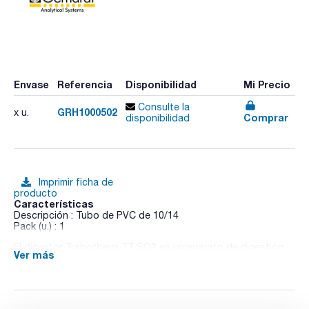
Envase
Referencia
Disponibilidad
Mi Precio
Consulte la
GRH1000502
x u.
Comprar
disponibilidad
Imprimir ficha de
producto
Características
Descripción : Tubo de PVC de 10/14
Pack (u.) : 1
El digestor Turbotherm TT SO2 es un aparato de digestión
Ver más
especialmente desarrollado para determinar el SO2. El diseño
básico se basa en el sistema de digestión rápida
TURBOTHERM. Gracias a la tecnología de infrarrojos, el
sistema se calienta de forma rápida y uniforme. El método
está basado en el proceso optimizado Monier-Williams y