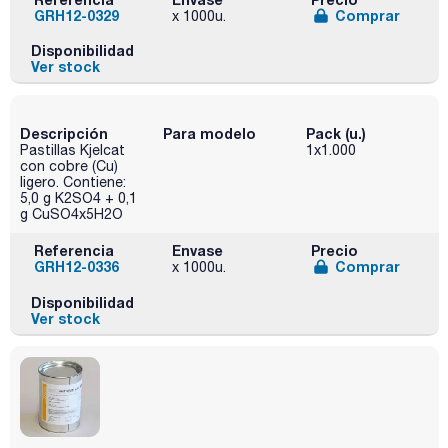
GRH12-0329
Comprar
x 1000u.
Disponibilidad
Ver stock
Descripción
Para modelo
Pack (u.)
Pastillas Kjelcat
1x1.000
con cobre (Cu)
ligero. Contiene:
5,0 g K2SO4 + 0,1
g CuSO4x5H2O
Referencia
Envase
Precio
GRH12-0336
Comprar
x 1000u.
Disponibilidad
Ver stock