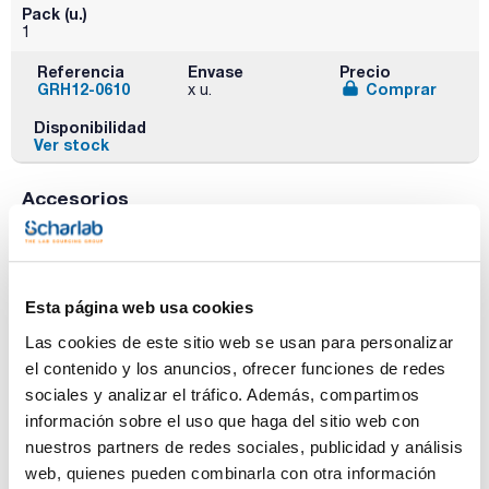
Pack (u.)
1
Referencia
Envase
Precio
GRH12-0610
Comprar
x u.
Disponibilidad
Ver stock
Accesorios
Esta página web usa cookies
Las cookies de este sitio web se usan para personalizar
Descripción
Para modelo
Pack (u.)
el contenido y los anuncios, ofrecer funciones de redes
Tubo de
TTs625, TTs125
10
sociales y analizar el tráfico. Además, compartimos
digestión.
Volumen (ml): 250-
información sobre el uso que haga del sitio web con
300. Dimensiones
nuestros partners de redes sociales, publicidad y análisis
ØxL (mm): 42x300
web, quienes pueden combinarla con otra información
Referencia
Envase
Precio