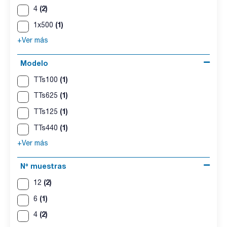
(2)
4
(1)
1x500
+Ver más
Modelo
(1)
TTs100
(1)
TTs625
(1)
TTs125
(1)
TTs440
+Ver más
Nº muestras
(2)
12
(1)
6
(2)
4