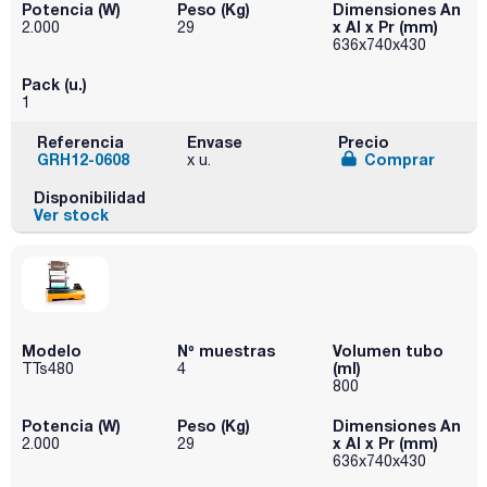
Potencia (W)
Peso (Kg)
Dimensiones An
x Al x Pr (mm)
2.000
29
636x740x430
Pack (u.)
1
Referencia
Envase
Precio
GRH12-0608
Comprar
x u.
Disponibilidad
Ver stock
Modelo
Nº muestras
Volumen tubo
(ml)
TTs480
4
800
Potencia (W)
Peso (Kg)
Dimensiones An
x Al x Pr (mm)
2.000
29
636x740x430