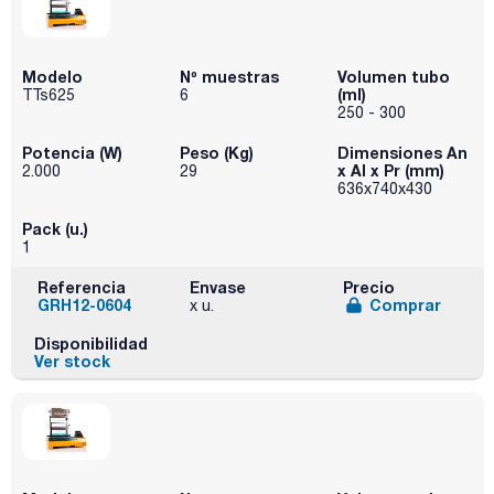
Modelo
Nº muestras
Volumen tubo
(ml)
TTs625
6
250 - 300
Potencia (W)
Peso (Kg)
Dimensiones An
x Al x Pr (mm)
2.000
29
636x740x430
Pack (u.)
1
Referencia
Envase
Precio
GRH12-0604
Comprar
x u.
Disponibilidad
Ver stock