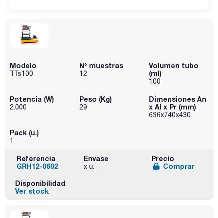
Modelo
Nº muestras
Volumen tubo
(ml)
TTs100
12
100
Potencia (W)
Peso (Kg)
Dimensiones An
x Al x Pr (mm)
2.000
29
636x740x430
Pack (u.)
1
Referencia
Envase
Precio
GRH12-0602
Comprar
x u.
Disponibilidad
Ver stock