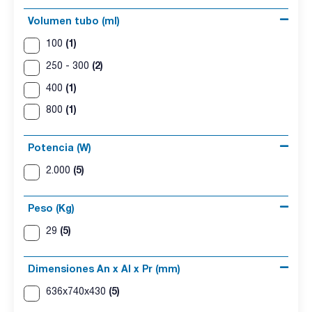
Volumen tubo (ml)
(1)
100
(2)
250 - 300
(1)
400
(1)
800
Potencia (W)
(5)
2.000
Peso (Kg)
(5)
29
Dimensiones An x Al x Pr (mm)
(5)
636x740x430