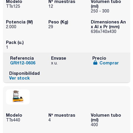
Modelo
Nº muestras
Volumen tubo
(ml)
TTs125
12
250 - 300
Potencia (W)
Peso (Kg)
Dimensiones An
x Al x Pr (mm)
2.000
29
636x740x430
Pack (u.)
1
Referencia
Envase
Precio
GRH12-0606
Comprar
x u.
Disponibilidad
Ver stock
Modelo
Nº muestras
Volumen tubo
(ml)
TTs440
4
400