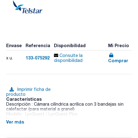
Envase
Referencia
Disponibilidad
Mi Precio
Consulte la
133-075292
x u.
Comprar
disponibilidad
Imprimir ficha de
producto
Características
Descripción : Cámara cilíndrica acrílica con 3 bandejas sin
calefactar (para material a granel)
Modelo : LyoQuest / LyoQuest Plus
Pack (u.) : 1
Ver más
Los liofilizadores de laboratorio de la serie LyoQuest son
pequeños liofilizadores concebidos para convertirse en un
equipo multiuso en el campo de la investigación y desarrollo.