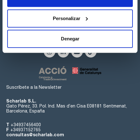
Personalizar
Síguenos:
Denegar
Suscríbete a la Newsletter
Scharlab S.L.
Gato Pérez, 33. Pol. Ind. Mas d’en Cisa E08181 Sentmenat,
Barcelona, España
T
+34937456400
F
+34937152765
consultas@scharlab.com