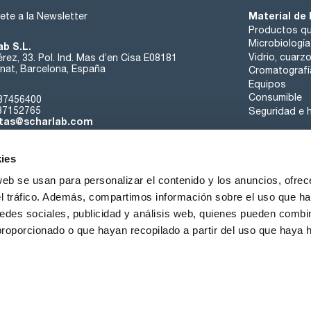
Material de 
ete a la Newsletter
Productos qu
Microbiología
ab S.L.
Vidrio, cuarz
rez, 33. Pol. Ind. Mas d’en Cisa E08181
at, Barcelona, España
Cromatografí
Equipos
Consumible
37456400
37152765
Seguridad e h
tas@scharlab.com
ies
web se usan para personalizar el contenido y los anuncios, ofrec
el tráfico. Además, compartimos información sobre el uso que ha
edes sociales, publicidad y análisis web, quienes pueden combin
nosotros
Eventos
Contacta
Noticias
Trabaja con nos
proporcionado o que hayan recopilado a partir del uso que haya
iciones de venta
Política de cookies
Política de privacidad