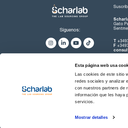
Suscríb
Scharl
Gato Pé
Sentmen
Síguenos:
T
+349
F
+349
consul
Esta página web usa cook
Las cookies de este sitio 
redes sociales y analizar 
con nuestros partners de r
Sobre 
información que les haya 
servicios.
Condiciones de uso
Cond
Mostrar detalles