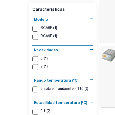
Características
Modelo
(1)
BCA6E
(1)
BCA9E
Nº cavidades
(1)
6
(1)
9
Rango temperatura (ºC)
(2)
5 sobre T ambiente - 110
Estabilidad temperatura (ºC)
(2)
0,1