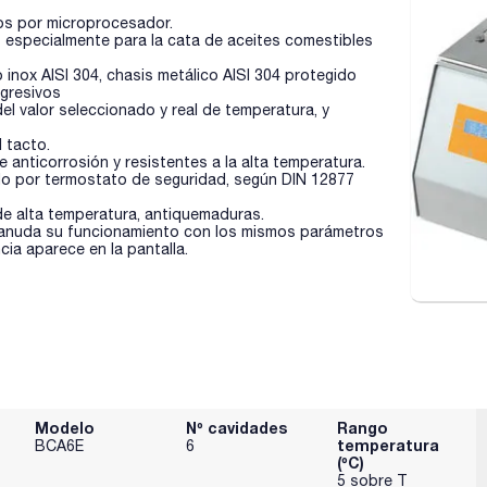
dos por microprocesador.
 especialmente para la cata de aceites comestibles
inox AISI 304, chasis metálico AISI 304 protegido
agresivos
del valor seleccionado y real de temperatura, y
 tacto.
 anticorrosión y resistentes a la alta temperatura.
ido por termostato de seguridad, según DIN 12877
 de alta temperatura, antiquemaduras.
 reanuda su funcionamiento con los mismos parámetros
cia aparece en la pantalla.
Modelo
Nº cavidades
Rango
temperatura
BCA6E
6
(ºC)
5 sobre T