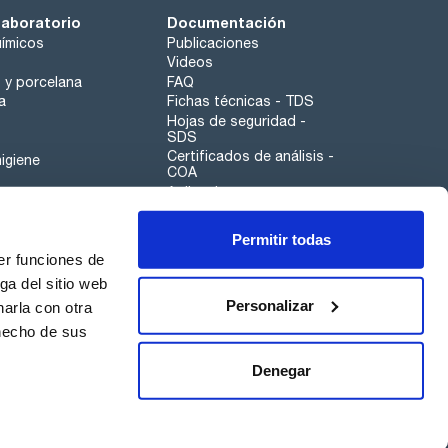
laboratorio
Documentación
ímicos
Publicaciones
Videos
o y porcelana
FAQ
a
Fichas técnicas - TDS
Hojas de seguridad -
SDS
Certificados de análisis -
igiene
COA
Aplicaciones
Tabla Periódica
Permitir todas
Scharlau leathergoods
er funciones de
Canal de denuncias
ga del sitio web
Personalizar
arla con otra
otros
 hecho de sus
Calidad
Sostenibilidad
Denegar