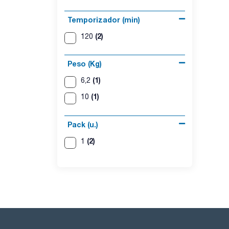
Temporizador (min)
(2)
120
Peso (Kg)
(1)
6,2
(1)
10
Pack (u.)
(2)
1