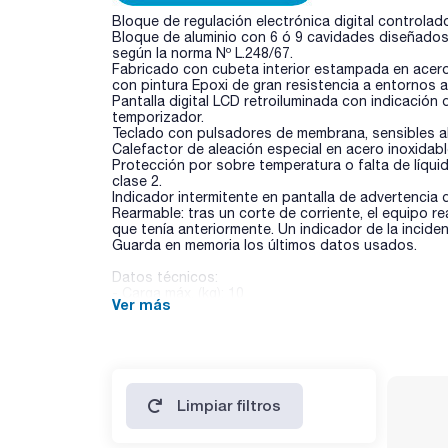
Bloque de regulación electrónica digital controla
Bloque de aluminio con 6 ó 9 cavidades diseñados
según la norma Nº L.248/67.
Fabricado con cubeta interior estampada en acero 
con pintura Epoxi de gran resistencia a entornos 
Pantalla digital LCD retroiluminada con indicación 
temporizador.
Teclado con pulsadores de membrana, sensibles al
Calefactor de aleación especial en acero inoxidable
Protección por sobre temperatura o falta de líqu
clase 2.
Indicador intermitente en pantalla de advertencia
Rearmable: tras un corte de corriente, el equipo
que tenía anteriormente. Un indicador de la inciden
Guarda en memoria los últimos datos usados.
Datos técnicos:
- Carga máx. (kg): 10
Ver más
- Potencia (W): 600
- Dimensiones (mm): 270x380x160
- Protección IP52
Limpiar filtros