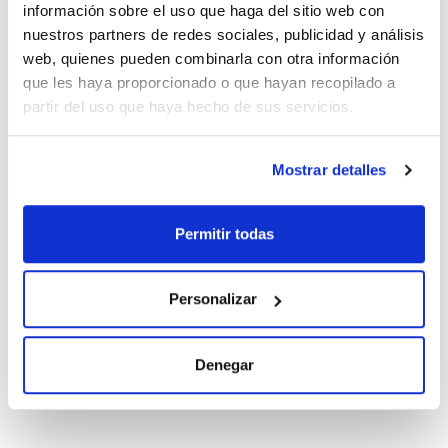
un máximo contacto
información sobre el uso que haga del sitio web con
- Los bloques y el multiwell holder se adaptan perfectamente
nuestros partners de redes sociales, publicidad y análisis
a las placas de 145mm de diámetro. Para placas de 135mm
hay un adaptador (ref. 000RR61085)
web, quienes pueden combinarla con otra información
Documentación técnica
que les haya proporcionado o que hayan recopilado a
partir del uso que haya hecho de sus servicios.
TDS / Ficha técnica
COA
Regístrate para
Regístrate para
descargas
descargas
Mostrar detalles
SDS/ Hoja de seguridad
Regístrate para
descargas
Permitir todas
Los productos marcados con esta imagen son
Personalizar
productos marca Scharlau habitualmente en stock,
listos para una entrega inmediata.
Denegar