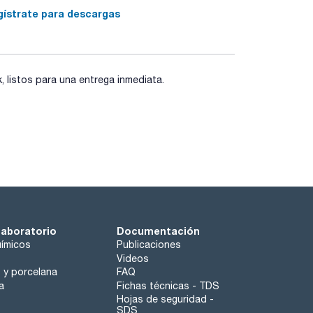
gístrate para descargas
9min
listos para una entrega inmediata.
iente hasta 120ºC
laboratorio
Documentación
ímicos
Publicaciones
Videos
o y porcelana
FAQ
a
Fichas técnicas - TDS
Hojas de seguridad -
SDS