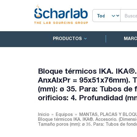
PRODUCTOS
MAR
Bloque térmicos IKA. IKA®.
AnxAlxPr = 95x51x76mm). T
(mm): ø 35. Para: Tubos de
orificios: 4. Profundidad (m
Inicio
Equipos
MANTAS, PLACAS Y BLOQ
Bloque térmicos IKA. IKA®. Accesorio. (Dimens
Tamaño poros (mm): ø 35. Para: Tubos de fondo 