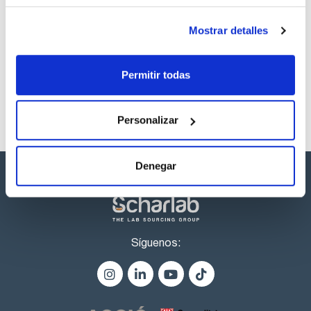
punto único y doble, inicio/parada programados (hasta 72
horas), 'compensación' para la variación de temperatura de
una muestra conocida y elección de sondas externas o
Los productos marcados con esta imagen son
Mostrar detalles
internas. Temporizador con alarma de 1 a 999 minutos.
productos marca Scharlau habitualmente en stock,
Sonda externa disponible para un control preciso de la
listos para una entrega inmediata.
temperatura en la muestra o en el bloque.
Incluye herramienta para una extracción fácil y segura de
Permitir todas
bloques.
Los bloques para tubos de 0,2 ml, tiras y placas de 96
pocillos GRA-0QDP-H y GRA-QDP-FL usados en biologia
molecular y aplicaciones biotecnológicas sólo son
Personalizar
adecuados para los modelos QBD2 y QBH2.
Tres temperaturas programables o segmentos de tiempo
hasta fin de programa (sólo QBH2).
Denegar
Síguenos: