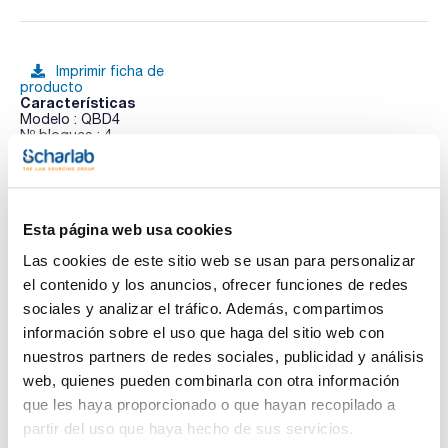
Imprimir ficha de
producto
Características
Modelo : QBD4
Nº bloques : 4
Rango temperatura (ºC) : Ambiente +5 a 130
Estabilidad temperatura a 37 ºC (ºC) : ± 0,1
Ver más
Potencia calefactora (W) : 600
Dimensiones An x Al x Pr (mm) : 200x120x390
Peso (Kg) : 3,6
Esta página web usa cookies
Pack (u.) : 1
Las cookies de este sitio web se usan para personalizar
Los bloques térmicos con control digital de temperatura
Documentación técnica
para una mejor precisión y uniformidad. Son ideales para es
el contenido y los anuncios, ofrecer funciones de redes
ideal para aplicaciones generales de calentamiento de
sociales y analizar el tráfico. Además, compartimos
muestras, investigación o química. Calentamiento de
TDS / Ficha técnica
COA
muestras preciso, reproducible, rápido y seguro. El control
información sobre el uso que haga del sitio web con
de temperatura avanzado combinado con bloques de
Regístrate para
Regístrate para
nuestros partners de redes sociales, publicidad y análisis
ingeniería de precisión de alta calidad proporcionan un
descargas
descargas
contacto térmico superior.
SDS/ Hoja de seguridad
web, quienes pueden combinarla con otra información
Amplia gama de bloques intercambiables para cualquier tipo
que les haya proporcionado o que hayan recopilado a
de tubo o placa.
Regístrate para
Desconexión por sobretemperatura.
descargas
partir del uso que haya hecho de sus servicios.
Múltiples de funciones que incluyen alarmas, calibración de