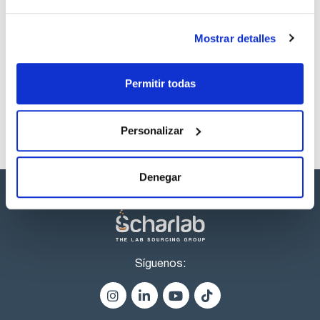
internas. Temporizador con alarma de 1 a 999 minutos.
Sonda externa disponible para un control preciso de la
temperatura en la muestra o en el bloque.
Mostrar detalles
Incluye herramienta para una extracción fácil y segura de
Los productos marcados con esta imagen son
bloques.
productos marca Scharlau habitualmente en stock,
Los bloques para tubos de 0,2 ml, tiras y placas de 96
listos para una entrega inmediata.
pocillos GRA-0QDP-H y GRA-QDP-FL usados en biologia
Permitir todas
molecular y aplicaciones biotecnológicas sólo son
adecuados para los modelos QBD2 y QBH2.
Tres temperaturas programables o segmentos de tiempo
hasta fin de programa (sólo QBH2).
Personalizar
Denegar
Síguenos: