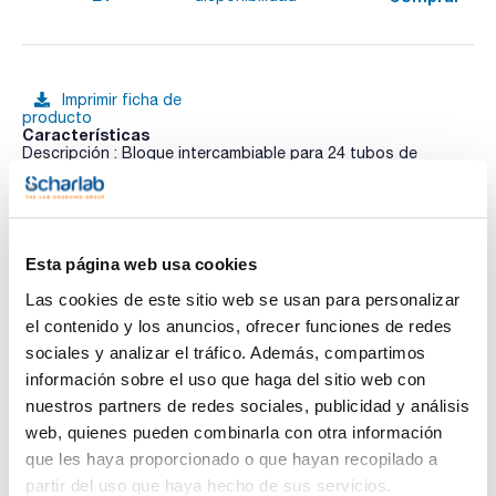
Imprimir ficha de
producto
Características
Descripción : Bloque intercambiable para 24 tubos de
microcentrifugas de 1,5 ml, fondo agujero 35 mm, 10,8 mm Ø
Para modelo : QBD1, QBD2, QBD4, QBH2
Pack (u.) : 1
Ver más
Los bloques térmicos con control digital de temperatura
para una mejor precisión y uniformidad. Son ideales para es
Esta página web usa cookies
ideal para aplicaciones generales de calentamiento de
muestras, investigación o química. Calentamiento de
Las cookies de este sitio web se usan para personalizar
muestras preciso, reproducible, rápido y seguro. El control
Documentación técnica
el contenido y los anuncios, ofrecer funciones de redes
de temperatura avanzado combinado con bloques de
ingeniería de precisión de alta calidad proporcionan un
sociales y analizar el tráfico. Además, compartimos
contacto térmico superior.
TDS / Ficha técnica
COA
información sobre el uso que haga del sitio web con
Amplia gama de bloques intercambiables para cualquier tipo
de tubo o placa.
Regístrate para
Regístrate para
nuestros partners de redes sociales, publicidad y análisis
Desconexión por sobretemperatura.
descargas
descargas
web, quienes pueden combinarla con otra información
Múltiples de funciones que incluyen alarmas, calibración de
SDS/ Hoja de seguridad
punto único y doble, inicio/parada programados (hasta 72
que les haya proporcionado o que hayan recopilado a
horas), 'compensación' para la variación de temperatura de
Regístrate para
partir del uso que haya hecho de sus servicios.
una muestra conocida y elección de sondas externas o
descargas