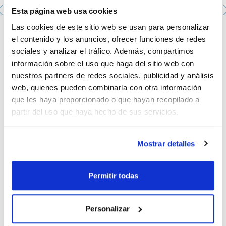
Esta página web usa cookies
Las cookies de este sitio web se usan para personalizar
el contenido y los anuncios, ofrecer funciones de redes
Bloque Heat-OnTM. RADLEYS. Bloque Heat-OnTM con
revestimiento polimérico. Bloque 250ml
sociales y analizar el tráfico. Además, compartimos
000RR61040
información sobre el uso que haga del sitio web con
Envase
: x u.
nuestros partners de redes sociales, publicidad y análisis
Disponibilidad
Ver stock
:
Mi precio
Comprar
web, quienes pueden combinarla con otra información
:
que les haya proporcionado o que hayan recopilado a
partir del uso que haya hecho de sus servicios.
Mostrar detalles
Documentación técnica
TDS / Ficha técnica
COA
Permitir todas
Regístrate para
Regístrate para
descargas
descargas
SDS/ Hoja de seguridad
Personalizar
Regístrate para