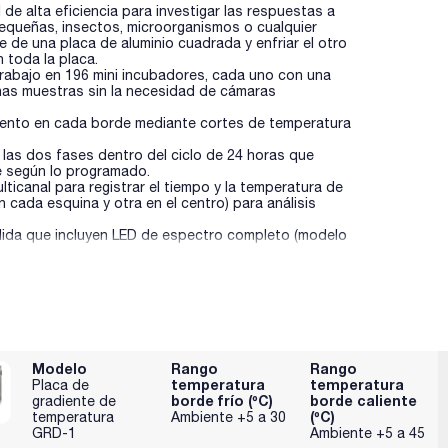
de alta eficiencia para investigar las respuestas a
pequeñas, insectos, microorganismos o cualquier
de una placa de aluminio cuadrada y enfriar el otro
 toda la placa.
de trabajo en 196 mini incubadores, cada uno con una
has muestras sin la necesidad de cámaras
iento en cada borde mediante cortes de temperatura
 las dos fases dentro del ciclo de 24 horas que
e según lo programado.
lticanal para registrar el tiempo y la temperatura de
 cada esquina y otra en el centro) para análisis
ida que incluyen LED de espectro completo (modelo
Modelo
Rango
Rango
temperatura
temperatura
Placa de
borde frío (ºC)
borde caliente
gradiente de
(ºC)
temperatura
Ambiente +5 a 30
GRD-1
Ambiente +5 a 45