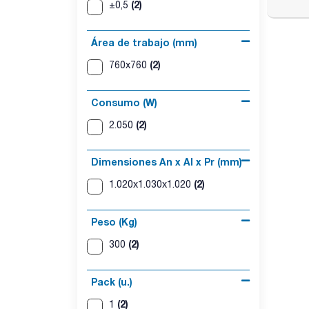
(2)
±0,5
Área de trabajo (mm)
(2)
760x760
Consumo (W)
(2)
2.050
Dimensiones An x Al x Pr (mm)
(2)
1.020x1.030x1.020
Peso (Kg)
(2)
300
Pack (u.)
(2)
1