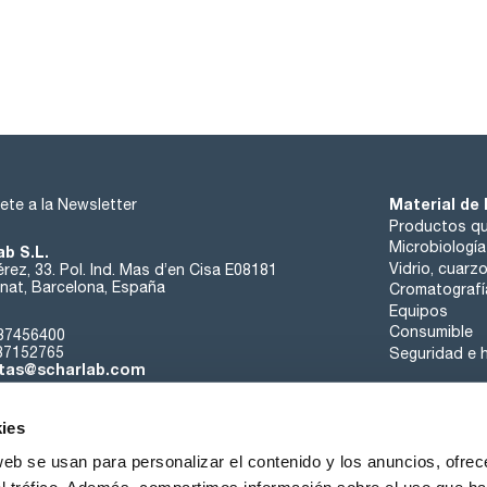
Material de 
ete a la Newsletter
Productos qu
Microbiología
ab S.L.
Vidrio, cuarz
rez, 33. Pol. Ind. Mas d’en Cisa E08181
at, Barcelona, España
Cromatografí
Equipos
Consumible
37456400
37152765
Seguridad e h
tas@scharlab.com
ies
web se usan para personalizar el contenido y los anuncios, ofrec