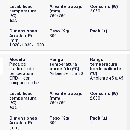
Estabilidad
Área de trabajo
Consumo (W)
temperatura
(mm)
2.050
(ºC)
760x760
±0,5
Dimensiones
Peso (Kg)
Pack (u.)
An x Al x Pr
300
1
(mm)
1.020x1.030x1.020
Modelo
Rango
Rango
temperatura
temperatura
Placa de
borde frío (ºC)
borde caliente
gradiente de
(ºC)
temperatura
Ambiente +5 a 30
GRD-1 con
Ambiente +5 a 45
campana de luz
Estabilidad
Área de trabajo
Consumo (W)
temperatura
(mm)
2.050
(ºC)
760x760
±0,5
Dimensiones
Peso (Kg)
Pack (u.)
An x Al x Pr
300
1
(mm)