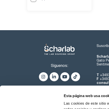
Suscríb
Scharl
Gato Pé
Sentmen
Síguenos:
T
+349
F
+349
consul
Esta página web usa cook
Las cookies de este sitio 