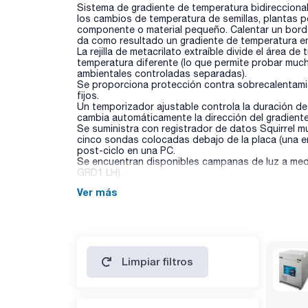
Sistema de gradiente de temperatura bidireccional 
los cambios de temperatura de semillas, plantas 
componente o material pequeño. Calentar un borde 
da como resultado un gradiente de temperatura en
La rejilla de metacrilato extraíble divide el área 
temperatura diferente (lo que permite probar muc
ambientales controladas separadas).
Se proporciona protección contra sobrecalentam
fijos.
Un temporizador ajustable controla la duración de
cambia automáticamente la dirección del gradient
Se suministra con registrador de datos Squirrel mu
cinco sondas colocadas debajo de la placa (una en
post-ciclo en una PC.
Se encuentran disponibles campanas de luz a med
GRD1 LH).
Ver más
Limpiar filtros