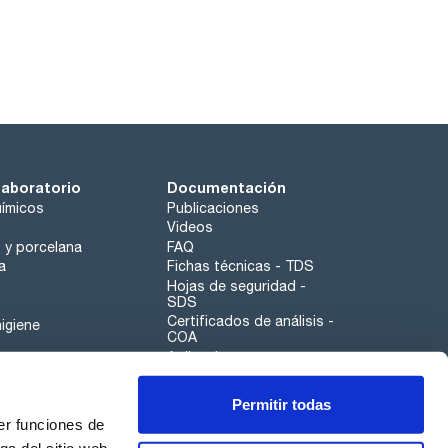
laboratorio
Documentación
ímicos
Publicaciones
Videos
o y porcelana
FAQ
a
Fichas técnicas - TDS
Hojas de seguridad -
SDS
Certificados de análisis -
igiene
COA
Aplicaciones
Tabla Periódica
Permitir todas
Scharlau leathergoods
er funciones de
Canal de denuncias