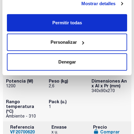
Mostrar detalles
Permitir todas
Personalizar
Modelo
Material
Diámetro placa
(mm)
RC 2
Aleación de
aluminio con
135
Denegar
protección
especial
Potencia (W)
Peso (kg)
Dimensiones An
x Al x Pr (mm)
1200
2,6
340x90x270
Rango
Pack (u.)
temperatura
1
(ºC)
Ambiente - 310
Referencia
Envase
Precio
VF20700620
Comprar
x u.