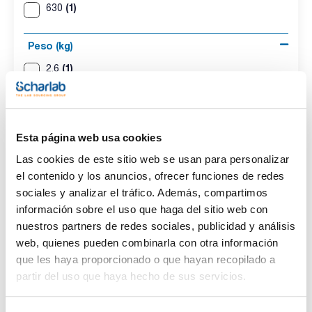
(1)
630
Peso (kg)
(1)
2,6
(1)
1,4
Dimensiones An x Al x Pr (mm)
Esta página web usa cookies
(1)
340x90x270
Las cookies de este sitio web se usan para personalizar
(1)
160x270x85
el contenido y los anuncios, ofrecer funciones de redes
sociales y analizar el tráfico. Además, compartimos
información sobre el uso que haga del sitio web con
Rango temperatura (ºC)
nuestros partners de redes sociales, publicidad y análisis
(2)
Ambiente - 310
web, quienes pueden combinarla con otra información
que les haya proporcionado o que hayan recopilado a
Pack (u.)
partir del uso que haya hecho de sus servicios.
(2)
1