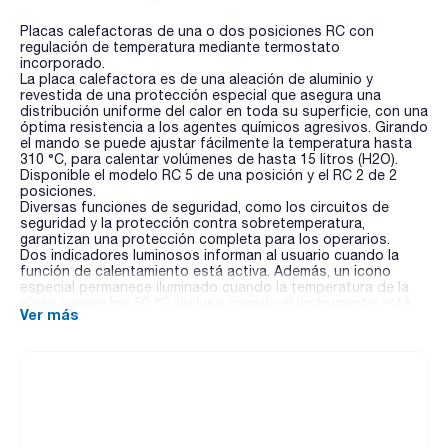
Placas calefactoras de una o dos posiciones RC con
regulación de temperatura mediante termostato
incorporado.
La placa calefactora es de una aleación de aluminio y
revestida de una protección especial que asegura una
distribución uniforme del calor en toda su superficie, con una
óptima resistencia a los agentes químicos agresivos. Girando
el mando se puede ajustar fácilmente la temperatura hasta
310 °C, para calentar volúmenes de hasta 15 litros (H2O).
Disponible el modelo RC 5 de una posición y el RC 2 de 2
posiciones.
Diversas funciones de seguridad, como los circuitos de
seguridad y la protección contra sobretemperatura,
garantizan una protección completa para los operarios.
Dos indicadores luminosos informan al usuario cuando la
función de calentamiento está activa. Además, un icono
especial permanece iluminado cuando la temperatura de la
placa supera los 50 °C, incluso cuando el instrumento está
Ver más
apagado.
Fuente de alimentación principal: 230V/50-60Hz (versión
115v/50-60 Hz también disponible).