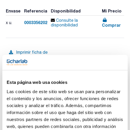
Envase
Referencia
Disponibilidad
Mi Precio
Consulte la
0003356202
x u.
Comprar
disponibilidad
Imprimir ficha de
producto
Características
Modelo : Phoenix II accu
Dimensiones externas An x Al x Pr (mm) : 125x85x160
Potencia : 100-240 V AC, +/- 5%, 50-60 Hz
Pack (u.) : 1
Esta página web usa cookies
Ver más
Mechero diseñado para su uso en cabinas de seguridad
Las cookies de este sitio web se usan para personalizar
microbiológicas y laboratorio químico, cubriendo las
necesidades en laboratorios de I+D, industria y educación.
el contenido y los anuncios, ofrecer funciones de redes
sociales y analizar el tráfico. Además, compartimos
- Tres modelos disponibles
Documentación técnica
- Gran pantalla de navegación con sencillo menú multilingüe
información sobre el uso que haga del sitio web con
- Fácil manejo con la mano, con el pedal para encendido o
nuestros partners de redes sociales, publicidad y análisis
con el sensor de movimiento
TDS / Ficha técnica
COA
web, quienes pueden combinarla con otra información