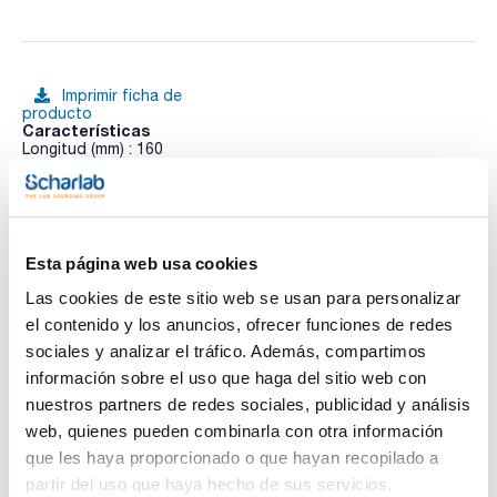
Imprimir ficha de
producto
Características
Longitud (mm) : 160
Pack (u.) : 1
Con regulación de gas y aire.
Ver más
Esta página web usa cookies
Las cookies de este sitio web se usan para personalizar
Documentación técnica
el contenido y los anuncios, ofrecer funciones de redes
sociales y analizar el tráfico. Además, compartimos
TDS / Ficha técnica
COA
información sobre el uso que haga del sitio web con
Regístrate para
Regístrate para
nuestros partners de redes sociales, publicidad y análisis
descargas
descargas
web, quienes pueden combinarla con otra información
SDS/ Hoja de seguridad
que les haya proporcionado o que hayan recopilado a
Regístrate para
partir del uso que haya hecho de sus servicios.
descargas