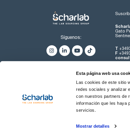
Suscríb
Scharl
Gato Pé
Sentmen
Síguenos:
T
+349
F
+349
consul
Esta página web usa cook
Las cookies de este sitio 
redes sociales y analizar 
con nuestros partners de r
Sobre 
información que les haya 
servicios.
Condiciones de uso
Cond
Mostrar detalles