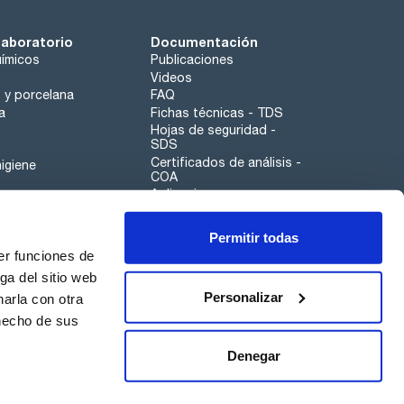
laboratorio
Documentación
ímicos
Publicaciones
Videos
o y porcelana
FAQ
a
Fichas técnicas - TDS
Hojas de seguridad -
SDS
Certificados de análisis -
igiene
COA
Aplicaciones
Tabla Periódica
Permitir todas
Scharlau leathergoods
er funciones de
Canal de denuncias
ga del sitio web
Personalizar
arla con otra
otros
 hecho de sus
Calidad
Sostenibilidad
Denegar