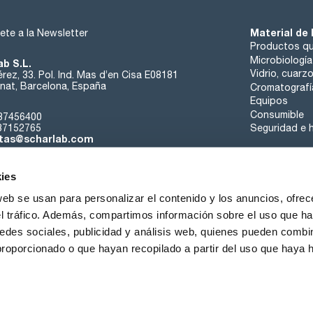
Material de 
ete a la Newsletter
Productos qu
Microbiología
ab S.L.
Vidrio, cuarz
rez, 33. Pol. Ind. Mas d’en Cisa E08181
at, Barcelona, España
Cromatografí
Equipos
Consumible
37456400
37152765
Seguridad e h
tas@scharlab.com
ies
web se usan para personalizar el contenido y los anuncios, ofrec
el tráfico. Además, compartimos información sobre el uso que ha
edes sociales, publicidad y análisis web, quienes pueden combin
nosotros
Eventos
Contacta
Noticias
Trabaja con nos
proporcionado o que hayan recopilado a partir del uso que haya
iciones de venta
Política de cookies
Política de privacidad