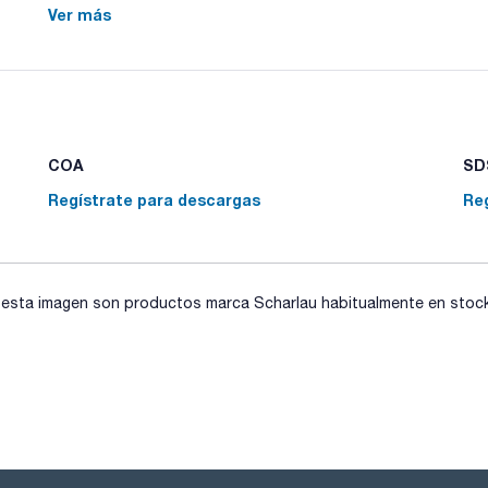
Ver más
Mecheros de diseño moderno. Reduce turbulencias en el flujo
seguridad de interrupción de flujo de gas.
Con boquillas para gas butano, propano y gas natural. 2 año
COA
SDS
Regístrate para descargas
Re
sta imagen son productos marca Scharlau habitualmente en stock, 