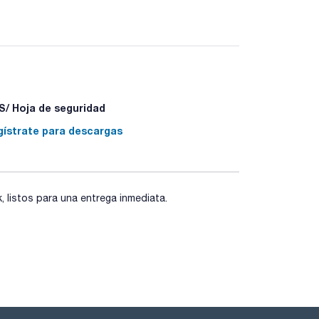
 de aire en cabinas de flujo laminar. Sistema de
s de garantía.
/ Hoja de seguridad
gístrate para descargas
listos para una entrega inmediata.