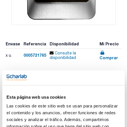
Envase
Referencia
Disponibilidad
Mi Precio
Consulte la
0005721765
x u.
Comprar
disponibilidad
Imprimir ficha de
producto
Características
Esta página web usa cookies
Modelo : Testo 176 H1
Descripción : Registrador de humedad y temperatura de 4
Las cookies de este sitio web se usan para personalizar
canales con conexión para 2 sondas externas (NTC/sensor
de humedad capacitivo) incl. soporte mural, candado, pilas y
el contenido y los anuncios, ofrecer funciones de redes
Ver más
protocolo de calibración
sociales y analizar el tráfico. Además, compartimos
Rango de medición : -20 a +70 °C 0 a 100 %HR
Resolución : 0,1°C
información sobre el uso que haga del sitio web con